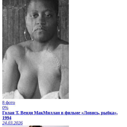
8 фото
0%
Голая Т. Венди МакМиллан в фильме «Ловись, рыбка»,
1994
24.03.2026