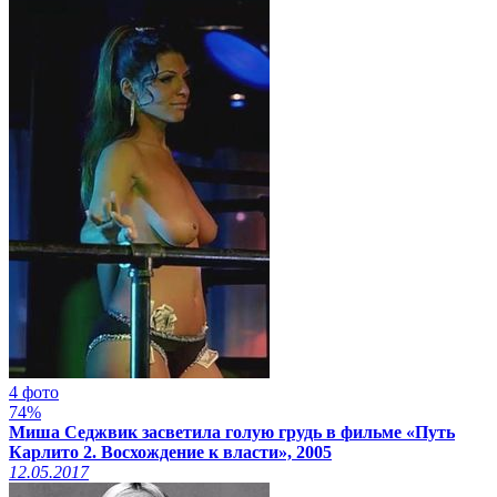
4 фото
74%
Миша Седжвик засветила голую грудь в фильме «Путь
Карлито 2. Восхождение к власти», 2005
12.05.2017