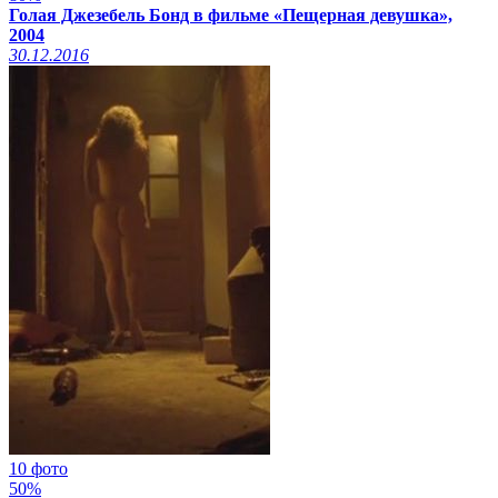
Голая Джезебель Бонд в фильме «Пещерная девушка»,
2004
30.12.2016
10 фото
50%