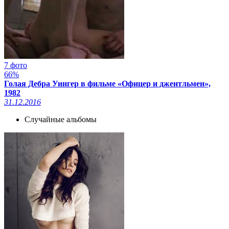
7 фото
66%
Голая Дебра Уингер в фильме «Офицер и джентльмен»,
1982
31.12.2016
Случайные альбомы