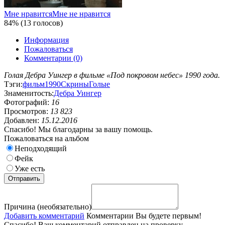
Мне нравится
Мне не нравится
84% (13 голосов)
Информация
Пожаловаться
Комментарии (0)
Голая Дебра Уингер в фильме «Под покровом небес» 1990 года.
Тэги:
фильм
1990
Скрины
Голые
Знаменитость:
Дебра Уингер
Фотографий:
16
Просмотров:
13 823
Добавлен:
15.12.2016
Спасибо! Мы благодарны за вашу помощь.
Пожаловаться на альбом
Неподходящий
Фейк
Уже есть
Причина (необязательно)
Добавить комментарий
Комментарии
Вы будете первым!
Спасибо! Ваш комментарий отправлен на проверку.