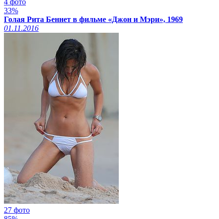
4 фото
33%
Голая Рита Беннет в фильме «Джон и Мэри», 1969
01.11.2016
27 фото
85%