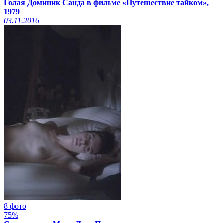
Голая Доминик Санда в фильме «Путешествие тайком»,
1979
03.11.2016
8 фото
75%