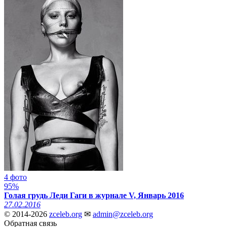
4 фото
95%
Голая грудь Леди Гаги в журнале V, Январь 2016
27.02.2016
© 2014-2026
zceleb.org
✉
admin@zceleb.org
Обратная связь