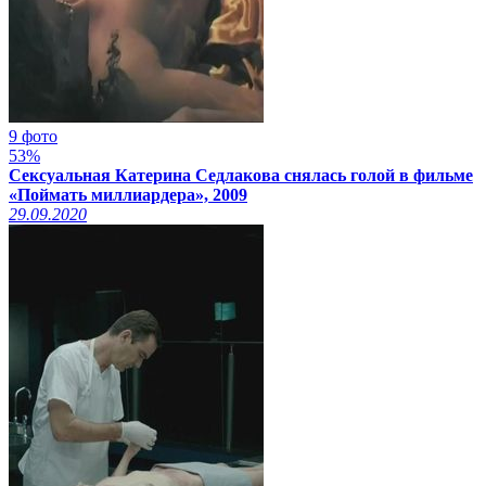
9 фото
53%
Сексуальная Катерина Седлакова снялась голой в фильме
«Поймать миллиардера», 2009
29.09.2020