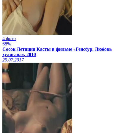
4 фото
68%
Сосок Летиции Касты в фильме «Генсбур. Любовь
хулигана», 2010
29.07.2017