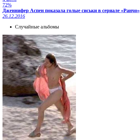
72%
Дженнифер Аспен показала голые сиськи в сериале «Ранчо»,
26.12.2016
Случайные альбомы