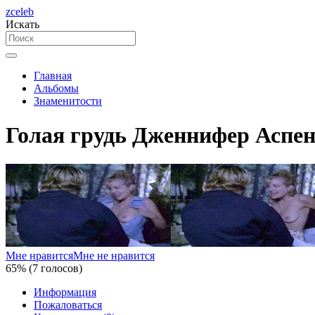
zceleb
Искать
Главная
Альбомы
Знаменитости
Голая грудь Дженнифер Аспен
Мне нравится
Мне не нравится
65% (7 голосов)
Информация
Пожаловаться