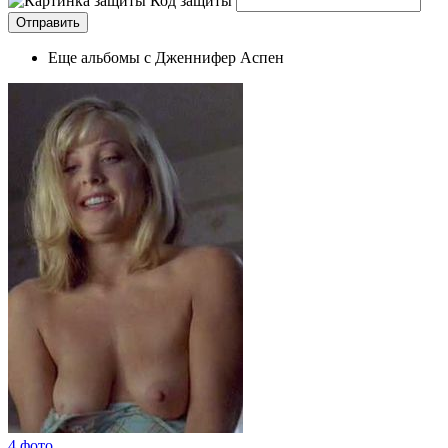
Код защиты
Еще альбомы с Дженнифер Аспен
4 фото