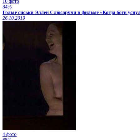
10 фото
84%
Голые сиськи Эллен Слюсарччи в фильме «Когда боги уснул
26.10.2019
4 фото
65%