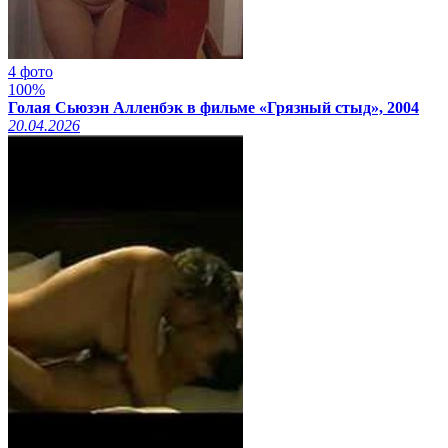
4 фото
100%
Голая Сьюзэн Алленбэк в фильме «Грязный стыд», 2004
20.04.2026