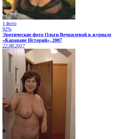
1 фото
92%
Эротические фото Ольги Вечкилевой в журнале
«Караване Историй», 2007
22.08.2017