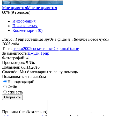
Мне нравится
Мне не нравится
60% (9 голосов)
Информация
Пожаловаться
Комментарии (0)
Джуди Грир засветила грудь в фильме «Великое новое чудо»
2005 года.
Тэги:
фильм
2005
соски
сиськи
Скрины
Голые
Знаменитость:
Джуди Грир
Фотографий:
4
Просмотров:
9 350
Добавлен:
08.11.2016
Спасибо! Мы благодарны за вашу помощь.
Пожаловаться на альбом
Неподходящий
Фейк
Уже есть
Причина (необязательно)