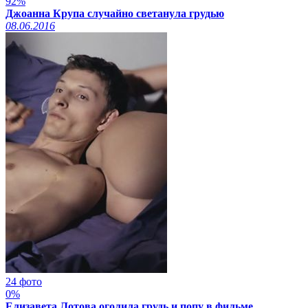
92%
Джоанна Крупа случайно светанула грудью
08.06.2016
24 фото
0%
Елизавета Лотова оголила грудь и попу в фильме