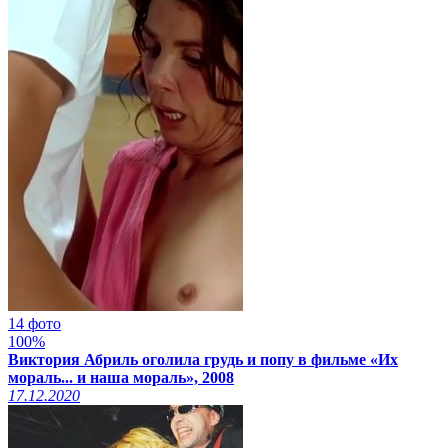
14 фото
100%
Виктория Абриль оголила грудь и попу в фильме «Их
мораль... и наша мораль», 2008
17.12.2020