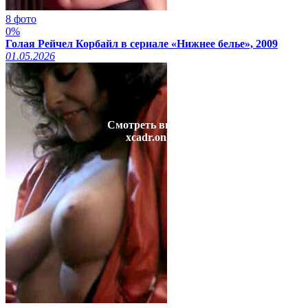
8 фото
0%
Голая Рейчел Корбайл в сериале «Нижнее белье», 2009
01.05.2026
Смотреть видео на
xcadr.online