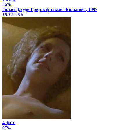
86%
Голая Джуди Грир в фильме «Больной», 1997
18.12.2016
4 фото
97%