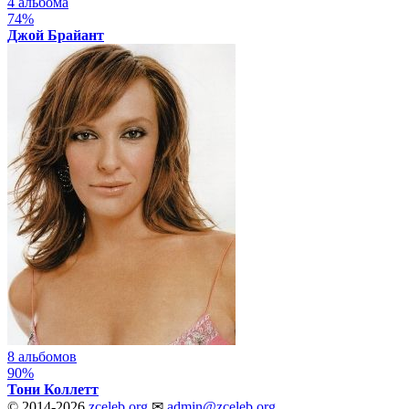
4 альбома
74%
Джой Брайант
8 альбомов
90%
Тони Коллетт
© 2014-2026
zceleb.org
✉
admin@zceleb.org