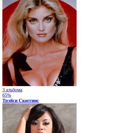
3 альбома
65%
Трэйси Скоггинс