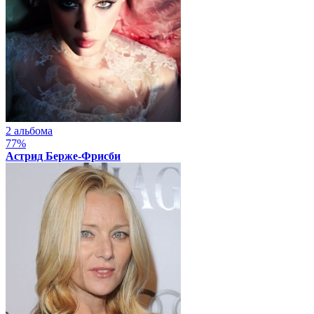
2 альбома
77%
Астрид Берже-Фрисби