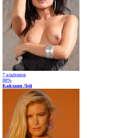
7 альбомов
88%
Кайлани Лей