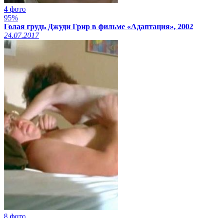
4 фото
95%
Голая грудь Джуди Грир в фильме «Адаптация», 2002
24.07.2017
8 фото