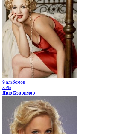
9 альбомов
85%
Дрю Бэрримор