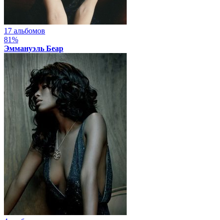
17 альбомов
81%
Эммануэль Беар