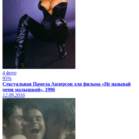
4 фото
95%
Сексуальная Памела Андерсон для фильма «Не называй
меня малышкой», 1996
12.09.2016