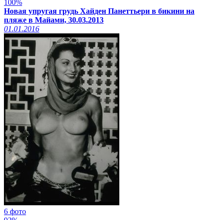
100%
xcadr.online
Новая упругая грудь Хайден Панеттьери в бикини на
пляже в Майами, 30.03.2013
01.01.2016
6 фото