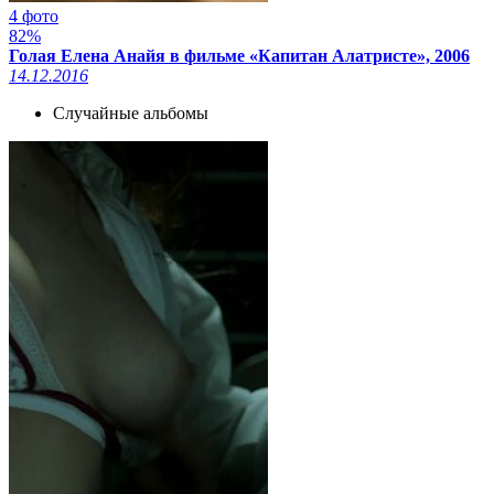
4 фото
82%
Голая Елена Анайя в фильме «Капитан Алатристе», 2006
14.12.2016
Случайные альбомы