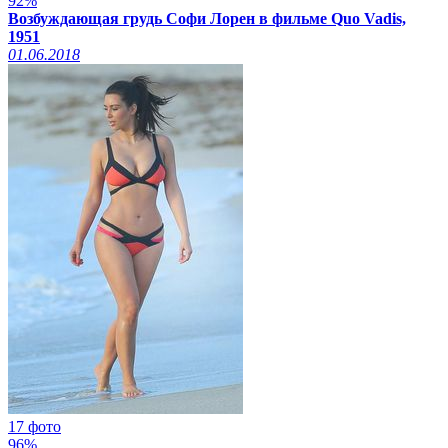
92%
Возбуждающая грудь Софи Лорен в фильме Quo Vadis,
1951
01.06.2018
17 фото
96%