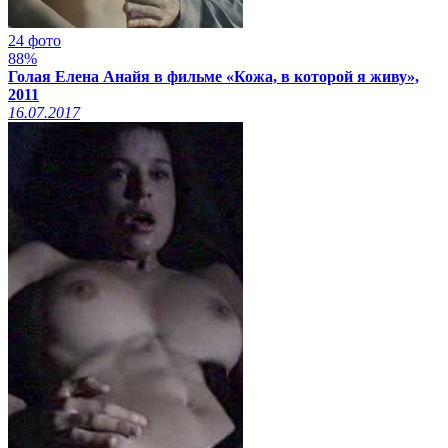
24 фото
88%
Голая Елена Анайя в фильме «Кожа, в которой я живу»,
2011
16.07.2017