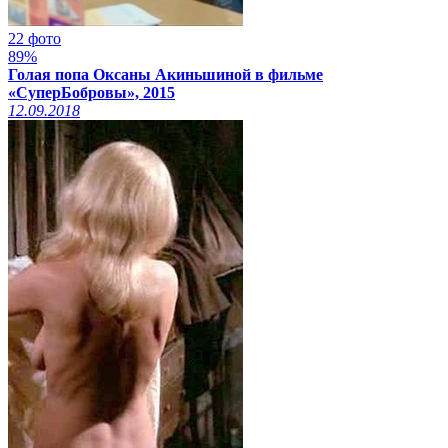
22 фото
89%
Голая попа Оксаны Акиньшиной в фильме
«СуперБобровы», 2015
12.09.2018