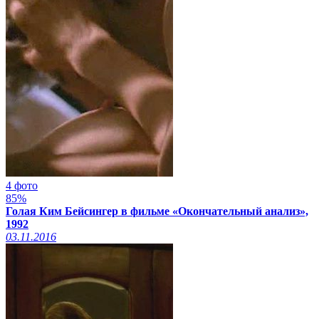
4 фото
85%
Голая Ким Бейсингер в фильме «Окончательный анализ»,
1992
03.11.2016