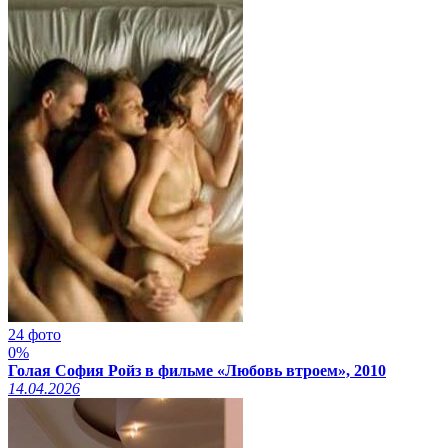
24 фото
0%
Голая София Ройз в фильме «Любовь втроем», 2010
14.04.2026