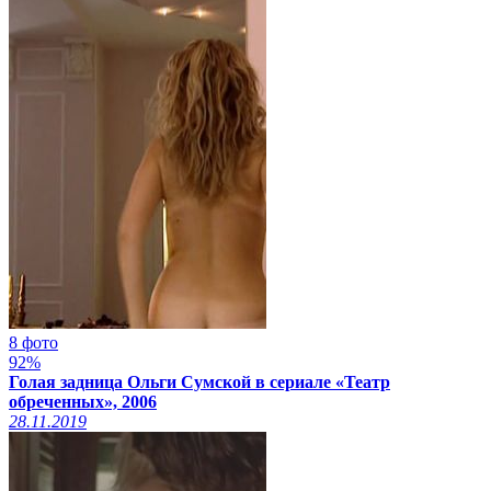
8 фото
92%
Голая задница Ольги Сумской в сериале «Театр
обреченных», 2006
28.11.2019