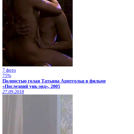
7 фото
75%
Полностью голая Татьяна Арнтгольц в фильме
«Последний уик-энд», 2005
27.09.2018