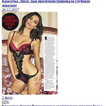
Красотка Люси Лью продемонстрировала глубокое
декольте
26.12.2017
2 фото
92%