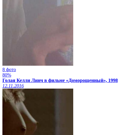
8 фото
80%
Голая Келли Линч в фильме «Доморощенный», 1998
12.11.2016