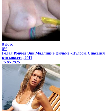
8 фото
0%
Голая Рэйчел Энн Маллинз в фильме «Пулбой. Спасайся
кто может», 2011
15.05.2026