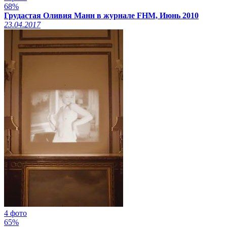
68%
Грудастая Оливия Манн в журнале FHM, Июнь 2010
23.04.2017
4 фото
65%