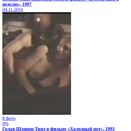
неделю», 1997
04.11.2016
8 фото
0%
Голая Шэннон Твид в фильме «Холодный пот», 1993