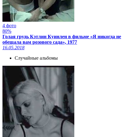
4 фото
80%
Голая грудь Кэтлин Куинлен в фильме «Я никогда не
обещала вам розового сада», 1977
16.05.2018
Случайные альбомы