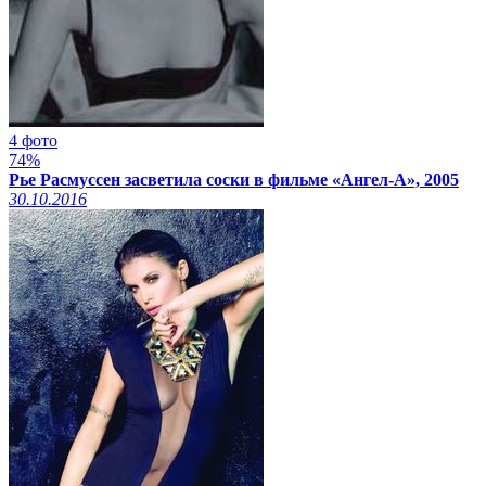
4 фото
74%
Рье Расмуссен засветила соски в фильме «Ангел-А», 2005
30.10.2016