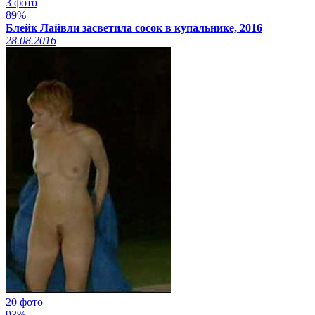
3 фото
89%
Блейк Лайвли засветила сосок в купальнике, 2016
28.08.2016
20 фото
93%