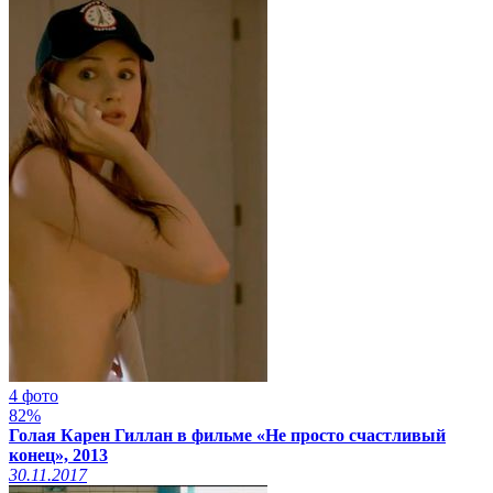
4 фото
82%
Голая Карен Гиллан в фильме «Не просто счастливый
конец», 2013
30.11.2017