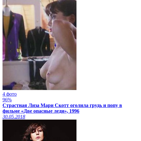
4 фото
96%
Страстная Лиза Мари Скотт оголила грудь и попу в
фильме «Две опасные леди», 1996
30.05.2018