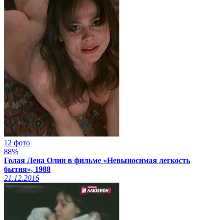
12 фото
88%
Голая Лена Олин в фильме «Невыносимая легкость
бытия», 1988
21.12.2016