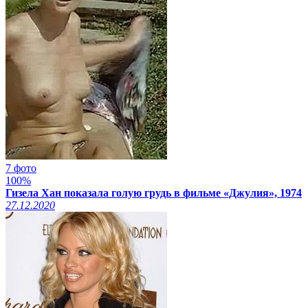
7 фото
100%
Гизела Хан показала голую грудь в фильме «Джулия», 1974
27.12.2020