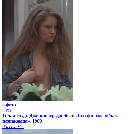
8 фото
83%
Голая грудь Дженнифер Джейсон Ли в фильме «Глаза
незнакомца», 1980
03.11.2016