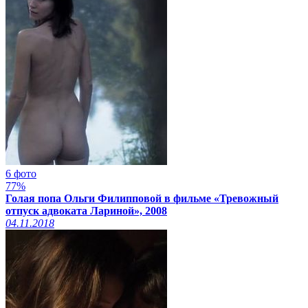
6 фото
77%
Голая попа Ольги Филипповой в фильме «Тревожный
отпуск адвоката Лариной», 2008
04.11.2018