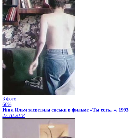
3 фото
66%
Инга Ильм засветила сиськи в фильме «Ты есть...», 1993
27.10.2018