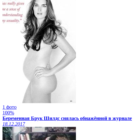
1 фото
100%
Беременная Брук Шилдс снялась обнажённой в журнале
18.12.2017