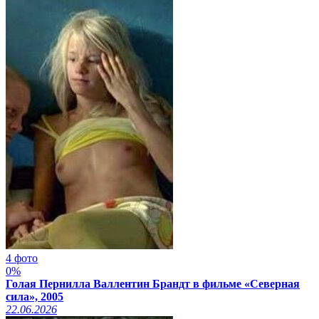
4 фото
0%
Голая Пернилла Валлентин Брандт в фильме «Северная
сила», 2005
22.06.2026