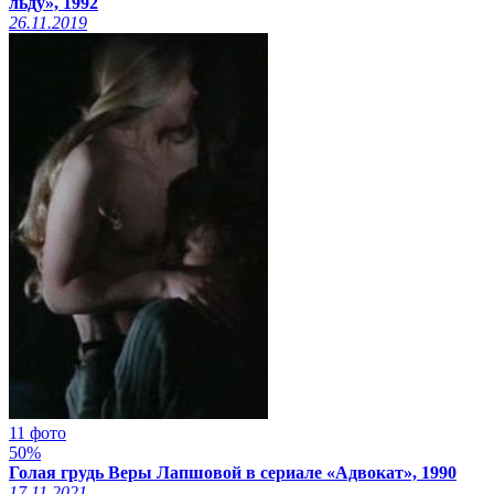
льду», 1992
26.11.2019
11 фото
50%
Голая грудь Веры Лапшовой в сериале «Адвокат», 1990
17.11.2021