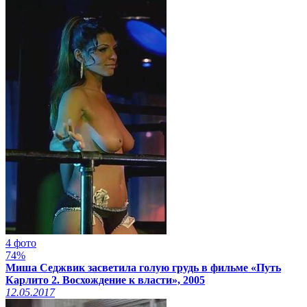
4 фото
74%
Миша Седжвик засветила голую грудь в фильме «Путь
Карлито 2. Восхождение к власти», 2005
12.05.2017