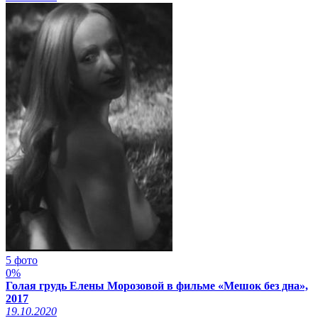
5 фото
0%
Голая грудь Елены Морозовой в фильме «Мешок без дна»,
2017
19.10.2020