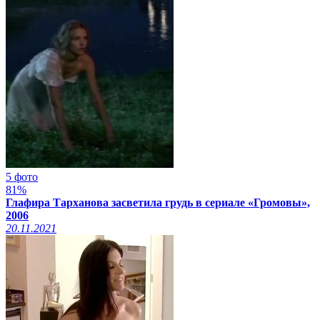
5 фото
81%
Глафира Тарханова засветила грудь в сериале «Громовы»,
2006
20.11.2021