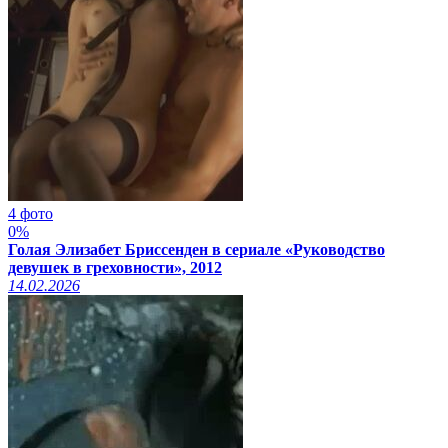
4 фото
0%
Голая Элизабет Бриссенден в сериале «Руководство
девушек в греховности», 2012
14.02.2026