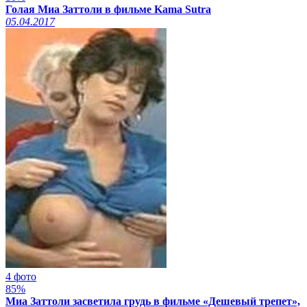
Голая Миа Заттоли в фильме Kama Sutra
05.04.2017
4 фото
85%
Миа Заттоли засветила грудь в фильме «Дешевый трепет»,