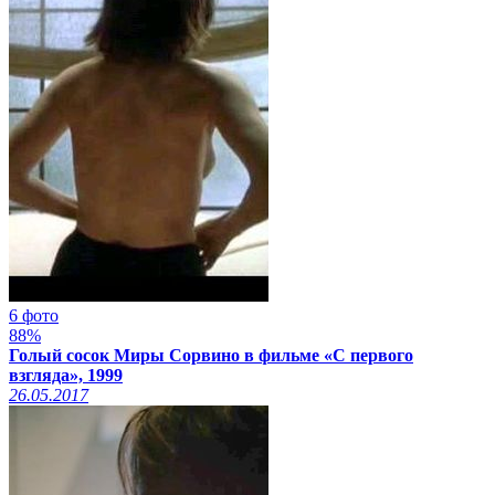
6 фото
88%
Голый сосок Миры Сорвино в фильме «С первого
взгляда», 1999
26.05.2017