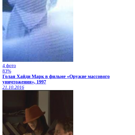
4 фото
83%
Голая Хайди Марк в фильме «Оружие массового
уничтожения», 1997
21.10.2016