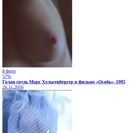
8 фото
57%
Голая грудь Марг Хельгенбергер в фильме «Особь», 1995
26.11.2016