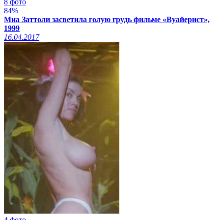
8 фото
84%
Миа Заттоли засветила голую грудь фильме «Вуайерист»,
1999
16.04.2017
4 фото