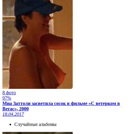
8 фото
97%
Миа Заттоли засветила сосок в фильме «С ветерком в
Вегас», 2000
18.04.2017
Случайные альбомы