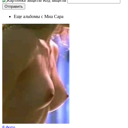
Код защиты
Еще альбомы с Миа Сара
8 фото