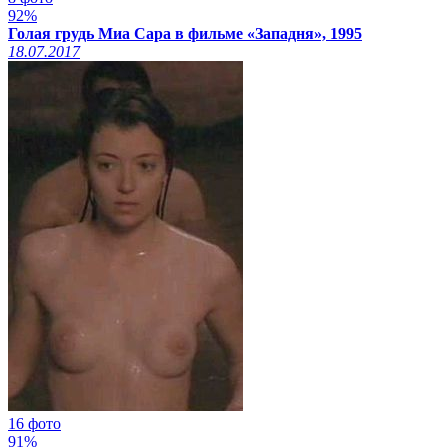
92%
Голая грудь Миа Сара в фильме «Западня», 1995
18.07.2017
16 фото
91%