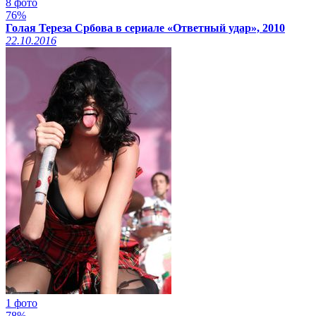
8 фото
76%
Голая Тереза Србова в сериале «Ответный удар», 2010
22.10.2016
1 фото
78%