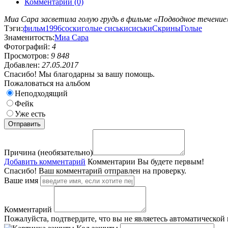
Комментарии (0)
Миа Сара засветила голую грудь в фильме «Подводное течение»
Тэги:
фильм
1996
соски
голые сиськи
сиськи
Скрины
Голые
Знаменитость:
Миа Сара
Фотографий:
4
Просмотров:
9 848
Добавлен:
27.05.2017
Спасибо! Мы благодарны за вашу помощь.
Пожаловаться на альбом
Неподходящий
Фейк
Уже есть
Причина (необязательно)
Добавить комментарий
Комментарии
Вы будете первым!
Спасибо! Ваш комментарий отправлен на проверку.
Ваше имя
Комментарий
Пожалуйста, подтвердите, что вы не являетесь автоматической