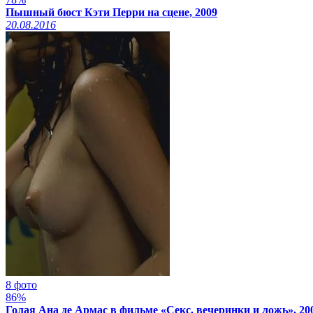
Пышный бюст Кэти Перри на сцене, 2009
20.08.2016
8 фото
86%
Голая Ана де Армас в фильме «Секс, вечеринки и ложь», 20