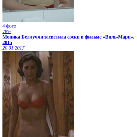
4 фото
78%
Моника Беллуччи засветила соски в фильме «Виль-Мари»,
2015
20.01.2017