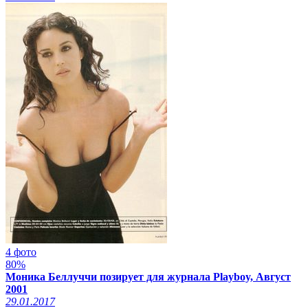
4 фото
80%
Моника Беллуччи позирует для журнала Playboy, Август
2001
29.01.2017