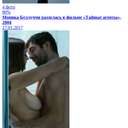
4 фото
80%
Моника Беллуччи разделась в фильме «Тайные агенты»,
2004
17.01.2017