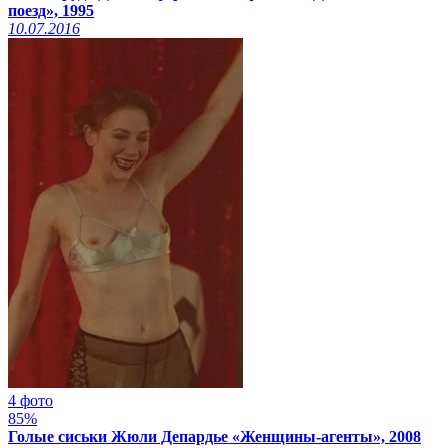
поезд», 1995
10.07.2016
4 фото
85%
Голые сиськи Жюли Депардье «Женщины-агенты», 2008