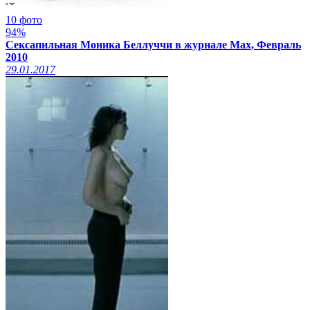
10 фото
94%
Сексапильная Моника Беллуччи в журнале Max, Февраль
2010
29.01.2017