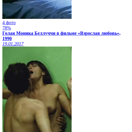
4 фото
78%
Голая Моника Беллуччи в фильме «Взрослая любовь»,
1990
19.01.2017