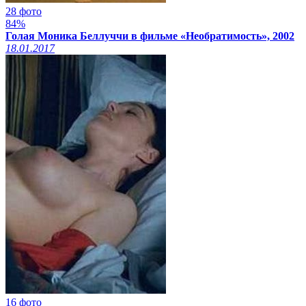
28 фото
84%
Голая Моника Беллуччи в фильме «Необратимость», 2002
18.01.2017
16 фото