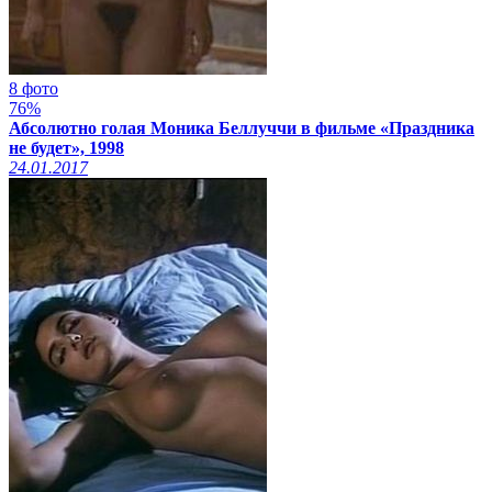
8 фото
76%
Абсолютно голая Моника Беллуччи в фильме «Праздника
не будет», 1998
24.01.2017