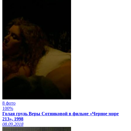
8 фото
100%
Голая грудь Веры Сотниковой в фильме «Черное море
213», 1998
08.09.2018