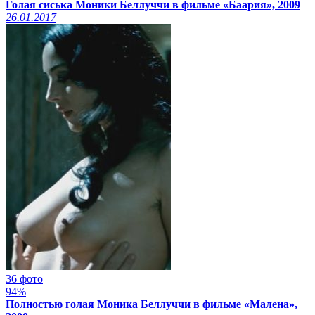
Голая сиська Моники Беллуччи в фильме «Баария», 2009
26.01.2017
36 фото
94%
Полностью голая Моника Беллуччи в фильме «Малена»,