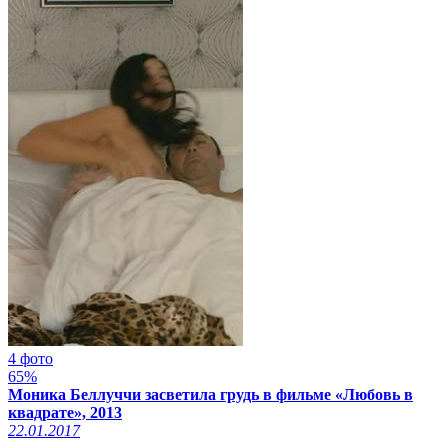
4 фото
65%
Моника Беллуччи засветила грудь в фильме «Любовь в
квадрате», 2013
22.01.2017