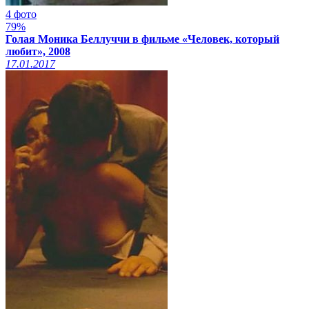
4 фото
79%
Голая Моника Беллуччи в фильме «Человек, который
любит», 2008
17.01.2017