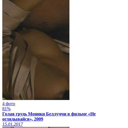
4 фото
81%
Голая грудь Моники Беллуччи в фильме «Не
оглядывайся», 2009
15.01.2017