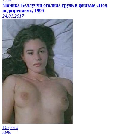
Моника Беллуччи оголила грудь в фильме «Под
подозрением», 1999
24.01.2017
16 фото
86%