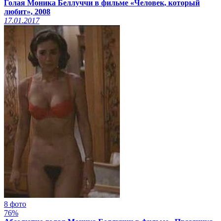
Голая Моника Беллуччи в фильме «Человек, который
любит», 2008
17.01.2017
8 фото
76%