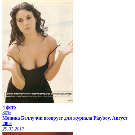
4 фото
80%
Моника Беллуччи позирует для журнала Playboy, Август
2001
29.01.2017