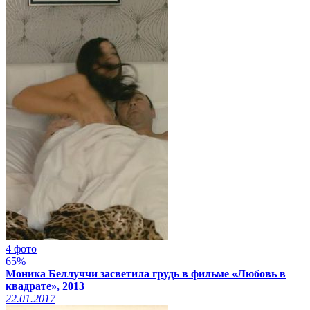
4 фото
65%
Моника Беллуччи засветила грудь в фильме «Любовь в
квадрате», 2013
22.01.2017