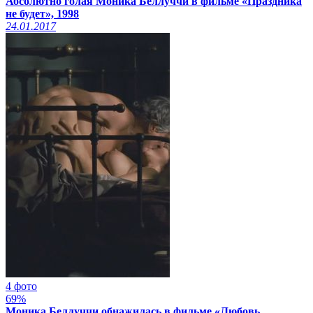
Абсолютно голая Моника Беллуччи в фильме «Праздника
не будет», 1998
24.01.2017
4 фото
69%
Моника Беллуччи обнажилась в фильме «Любовь.