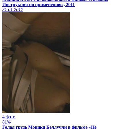
Инструкция по применению», 2011
31.01.2017
4 фото
81%
Голая грудь Моники Беллуччи в фильме «Не