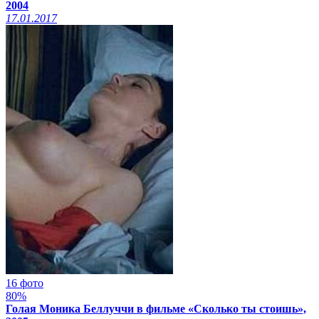
2004
17.01.2017
16 фото
80%
Голая Моника Беллуччи в фильме «Сколько ты стоишь»,