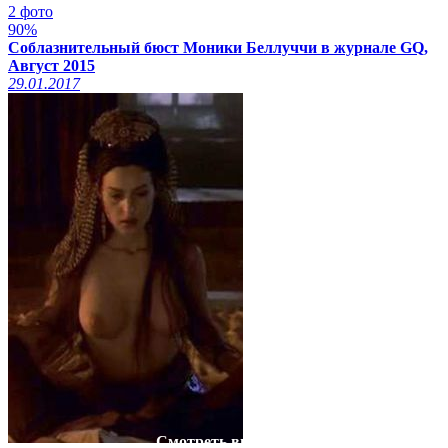
2 фото
90%
Соблазнительный бюст Моники Беллуччи в журнале GQ,
Август 2015
29.01.2017
Смотреть видео на