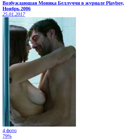
Возбуждающая Моника Беллуччи в журнале Playboy,
Ноябрь 2006
25.01.2017
4 фото
79%