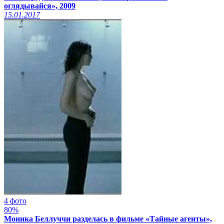
оглядывайся», 2009
15.01.2017
4 фото
80%
Моника Беллуччи разделась в фильме «Тайные агенты»,