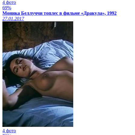
4 фото
xcadr.online
69%
Моника Беллуччи топлес в фильме «Дракула», 1992
27.01.2017
4 фото