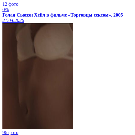
12 фото
0%
Голая Сьюзэн Хейл в фильме «Торговцы сексом», 2005
21.04.2026
96 фото