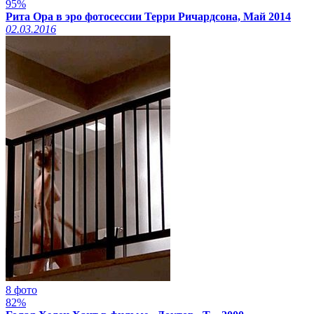
95%
Рита Ора в эро фотосессии Терри Ричардсона, Май 2014
02.03.2016
8 фото
82%