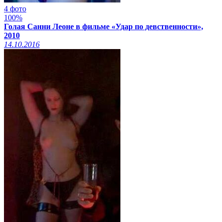
4 фото
100%
Голая Санни Леоне в фильме «Удар по девственности»,
2010
14.10.2016