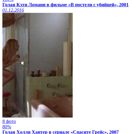
Голая Кэти Ломанн в фильме «В постели с убийцей», 2001
01.12.2016
8 фото
80%
Голая Холли Хантер в сериале «Спасите Грейс», 2007