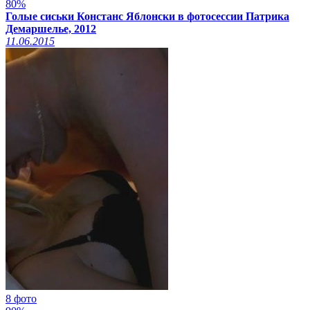
80%
Голые сиськи Констанс Яблонски в фотосессии Патрика
Демаршелье, 2012
11.06.2015
8 фото