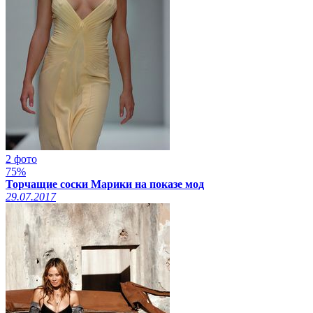
2 фото
75%
Торчащие соски Марики на показе мод
29.07.2017