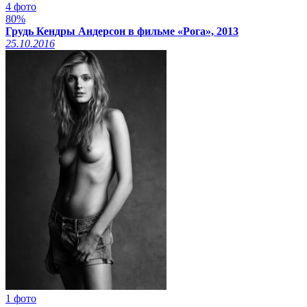
4 фото
80%
Грудь Кендры Андерсон в фильме «Рога», 2013
25.10.2016
1 фото