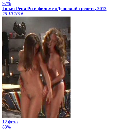
97%
Голая Рени Ри в фильме «Дешевый трепет», 2012
26.10.2016
12 фото
83%