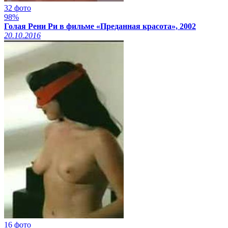
32 фото
98%
Голая Рени Ри в фильме «Преданная красота», 2002
20.10.2016
16 фото