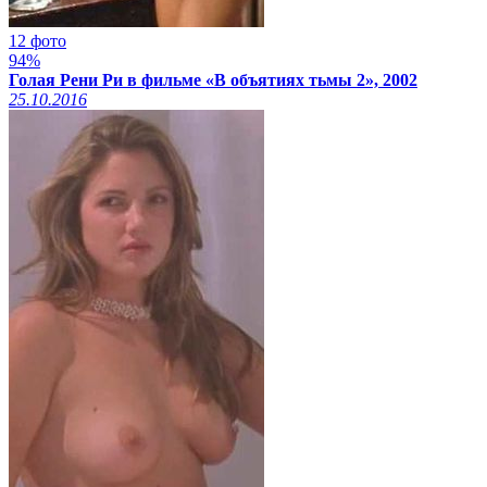
12 фото
94%
Голая Рени Ри в фильме «В объятиях тьмы 2», 2002
25.10.2016