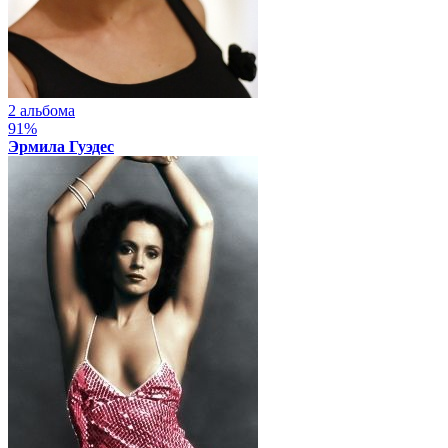
2 альбома
91%
Эрмила Гуэдес