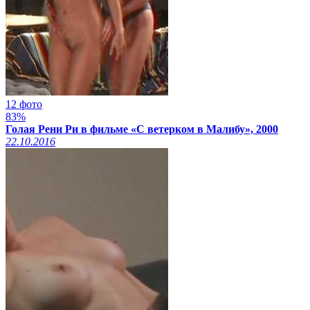
12 фото
83%
Голая Рени Ри в фильме «С ветерком в Малибу», 2000
22.10.2016