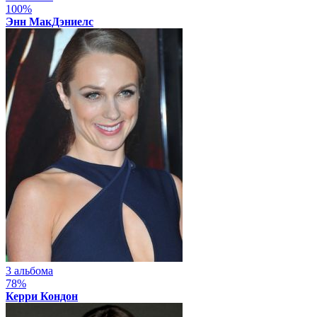
100%
Энн МакДэниелс
3 альбома
78%
Керри Кондон