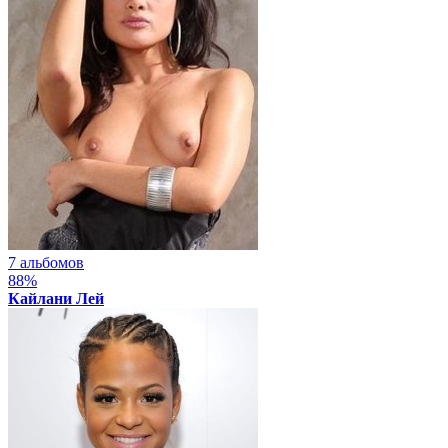
7 альбомов
88%
Кайлани Лей