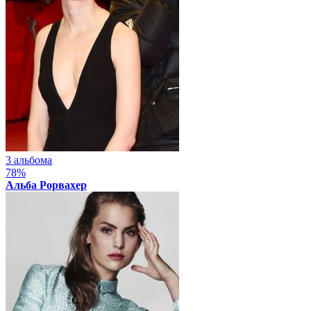
3 альбома
78%
Альба Рорвахер