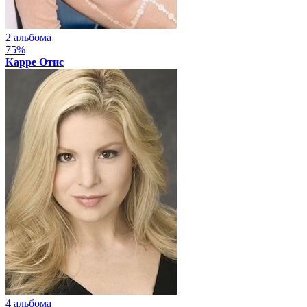
2 альбома
75%
Карре Отис
4 альбома