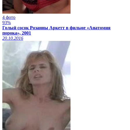
4 фото
93%
Голый сосок Розанны Аркетт в фильме «Анатомия
порока», 2001
20.10.2016