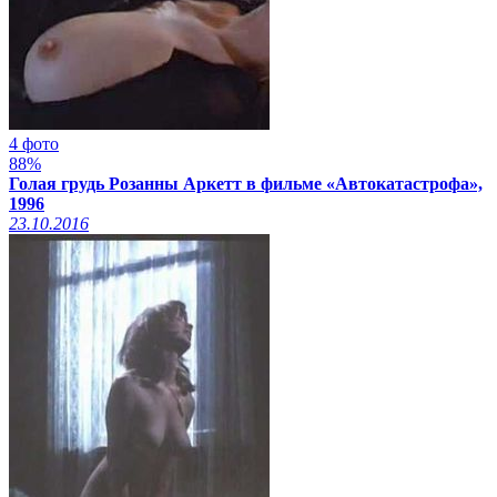
4 фото
88%
Голая грудь Розанны Аркетт в фильме «Автокатастрофа»,
1996
23.10.2016