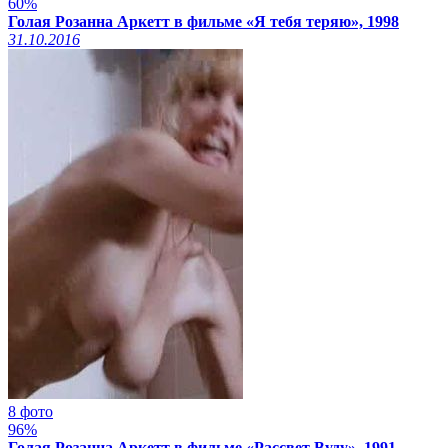
60%
Голая Розанна Аркетт в фильме «Я тебя теряю», 1998
31.10.2016
8 фото
96%
Голая Розанна Аркетт в фильме «Рассвет Вуду», 1991