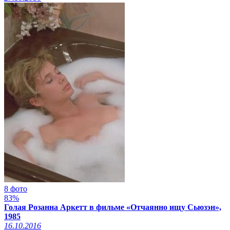
8 фото
83%
Голая Розанна Аркетт в фильме «Отчаянно ищу Сьюзэн»,
1985
16.10.2016
Смотреть видео на