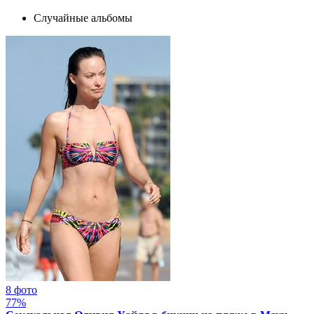
xcadr.online
Случайные альбомы
8 фото
77%