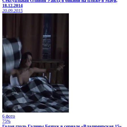
Сексуальная Оливия Уайлд в бикини на пляже в Мауи,
18.12.2014
20.09.2015
6 фото
75%
Голая грудь Галины Безрук в сериале «Владимирская 15»,