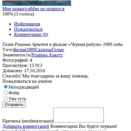
Мне нравится
Мне не нравится
100% (3 голоса)
Информация
Пожаловаться
Комментарии (0)
Голая Розанна Аркетт в фильме «Черная радуга» 1989 года.
Тэги:
фильм
1989
Скрины
Голые
Знаменитость:
Розанна Аркетт
Фотографий:
4
Просмотров:
15 913
Добавлен:
17.10.2016
Спасибо! Мы благодарны за вашу помощь.
Пожаловаться на альбом
Неподходящий
Фейк
Уже есть
Причина (необязательно)
Добавить комментарий
Комментарии
Вы будете первым!