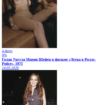
4 фото
0%
Голая Урсула Мария Шефер в фильме «Детка в Роллс-
Ройсе», 1975
14.03.2026