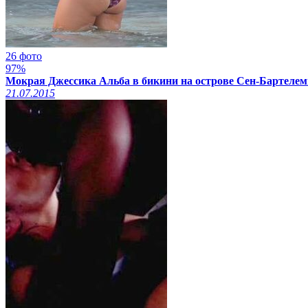
26 фото
97%
Мокрая Джессика Альба в бикини на острове Сен-Бартелеми
21.07.2015