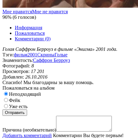
Мне нравится
Мне не нравится
96% (6 голосов)
Информация
Пожаловаться
Комментарии (0)
Голая Саффрон Берроуз в фильме «Энигма» 2001 года.
Тэги:
фильм
2001
Скрины
Голые
Знаменитость:
Саффрон Берроуз
Фотографий:
8
Просмотров:
17 201
Добавлен:
26.10.2016
Спасибо! Мы благодарны за вашу помощь.
Пожаловаться на альбом
Неподходящий
Фейк
Уже есть
Причина (необязательно)
Добавить комментарий
Комментарии
Вы будете первым!