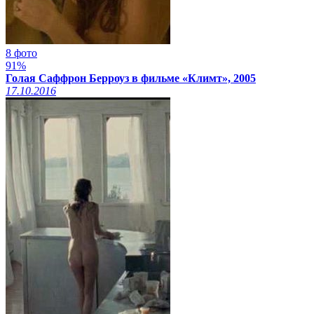
8 фото
91%
Голая Саффрон Берроуз в фильме «Климт», 2005
17.10.2016