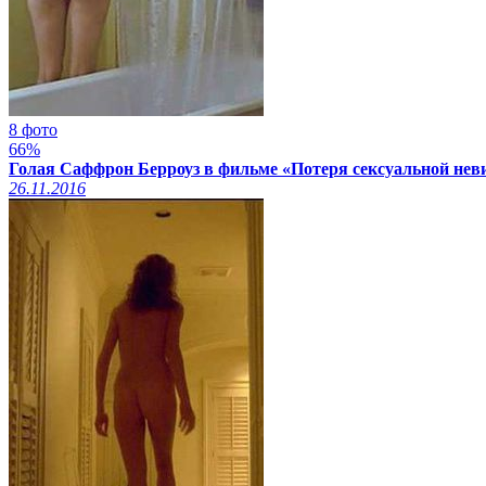
8 фото
66%
Голая Саффрон Берроуз в фильме «Потеря сексуальной неви
26.11.2016