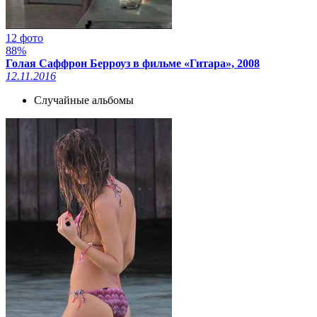
12 фото
88%
Голая Саффрон Берроуз в фильме «Гитара», 2008
12.11.2016
Случайные альбомы