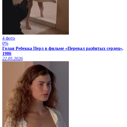
4 фото
0%
Голая Ребекка Перл в фильме «Перевал разбитых сердец»,
1986
22.05.2026