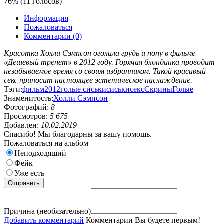
76% (11 голосов)
Информация
Пожаловаться
Комментарии (0)
Красотка Холли Сэмпсон оголила грудь и попу в фильме
«Дешевый трепет» в 2012 году. Горячая блондинка проводит
незабываемое время со своим избранником. Такой красивый
секс приносит настоящее эстетическое наслаждение.
Тэги:
фильм
2012
голые сиськи
сиськи
секс
Скрины
Голые
Знаменитость:
Холли Сэмпсон
Фотографий:
8
Просмотров:
5 675
Добавлен:
10.02.2019
Спасибо! Мы благодарны за вашу помощь.
Пожаловаться на альбом
Неподходящий
Фейк
Уже есть
Причина (необязательно)
Добавить комментарий
Комментарии
Вы будете первым!