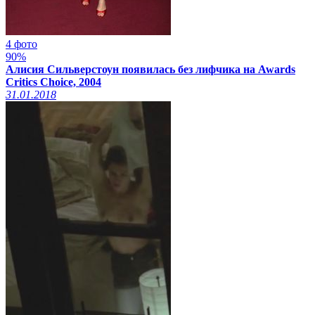
4 фото
90%
Алисия Сильверстоун появилась без лифчика на Awards
Critics Choice, 2004
31.01.2018