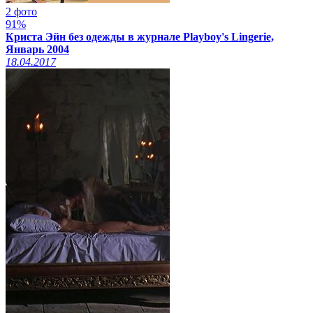
2 фото
91%
Криста Эйн без одежды в журнале Playboy's Lingerie,
Январь 2004
18.04.2017