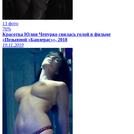
13 фото
76%
Красотка Юлия Чепурко снялась голой в фильме
«Позывной «Бандерас»», 2018
19.11.2019