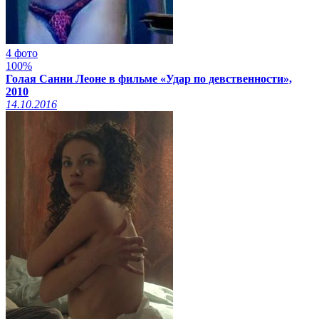
4 фото
100%
Голая Санни Леоне в фильме «Удар по девственности»,
2010
14.10.2016