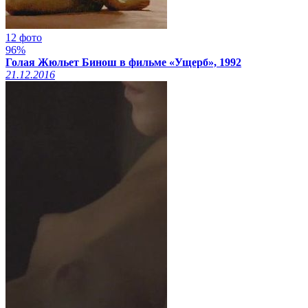
12 фото
96%
Голая Жюльет Бинош в фильме «Ущерб», 1992
21.12.2016