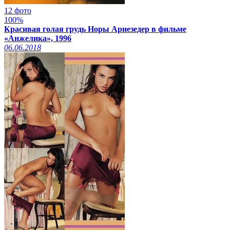
12 фото
100%
Красивая голая грудь Норы Арнезедер в фильме
«Анжелика», 1996
06.06.2018