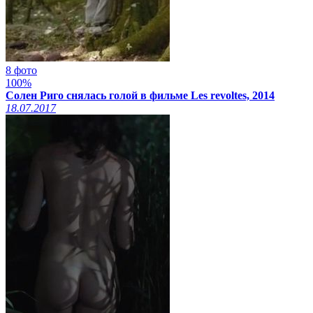
8 фото
100%
Солен Риго снялась голой в фильме Les revoltes, 2014
18.07.2017