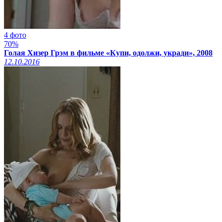
4 фото
70%
Голая Хизер Грэм в фильме «Купи, одолжи, укради», 2008
12.10.2016