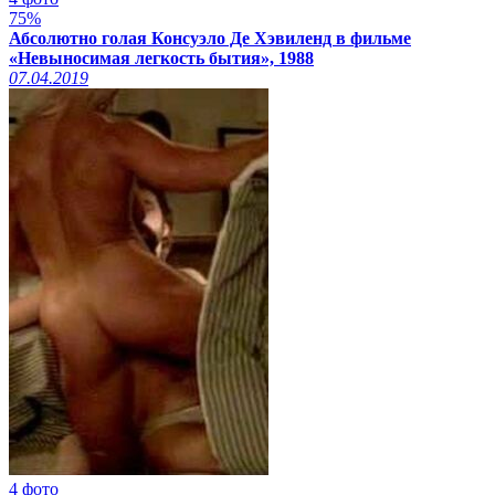
75%
Абсолютно голая Консуэло Де Хэвиленд в фильме
«Невыносимая легкость бытия», 1988
07.04.2019
4 фото