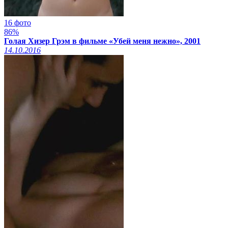
16 фото
86%
Голая Хизер Грэм в фильме «Убей меня нежно», 2001
14.10.2016