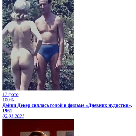
17 фото
100%
Дэйви Декер снялась голой в фильме «Дневник нудистки»,
1961
02.01.2021