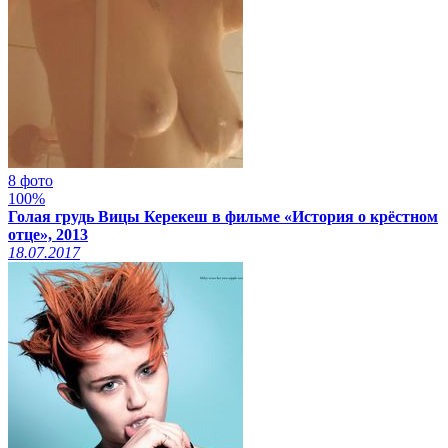
8 фото
100%
Голая грудь Вицы Керекеш в фильме «История о крёстном
отце», 2013
18.07.2017