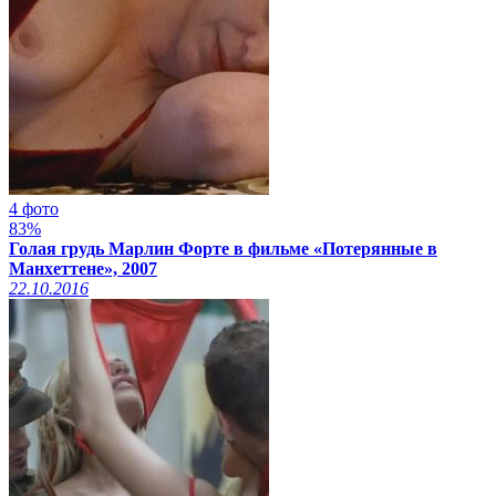
4 фото
83%
Голая грудь Марлин Форте в фильме «Потерянные в
Манхеттене», 2007
22.10.2016