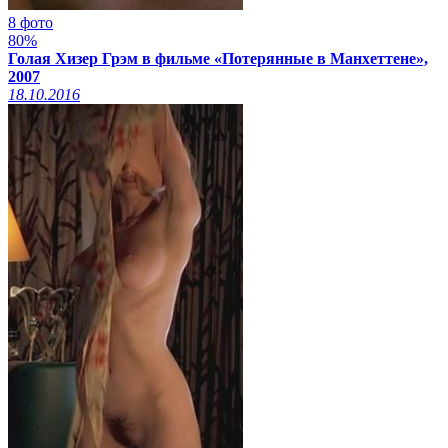
8 фото
80%
Голая Хизер Грэм в фильме «Потерянные в Манхеттене»,
2007
18.10.2016