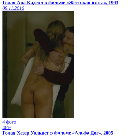
Голая Ава Каделл в фильме «Жестокая охота», 1993
09.11.2016
4 фото
46%
Голая Хезер Уолкист в фильме «Альфа Дог», 2005
Смотреть видео на