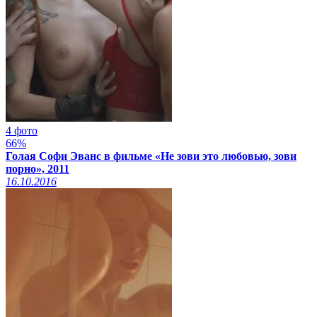
4 фото
66%
Голая Софи Эванс в фильме «Не зови это любовью, зови
порно», 2011
16.10.2016