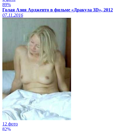
89%
Голая Азия Ардженто в фильме «Дракула 3D», 2012
07.11.2016
12 фото
82%