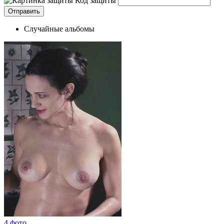
Код защиты
Случайные альбомы
4 фото