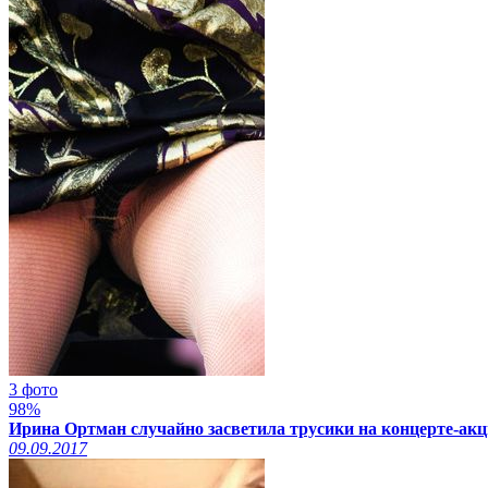
3 фото
98%
Ирина Ортман случайно засветила трусики на концерте-акци
09.09.2017