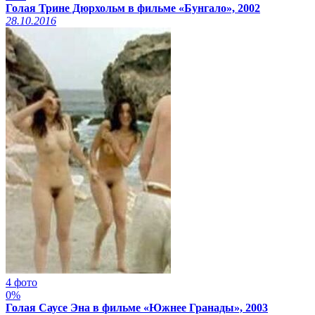
Голая Трине Дюрхольм в фильме «Бунгало», 2002
28.10.2016
4 фото
0%
Голая Саусе Эна в фильме «Южнее Гранады», 2003