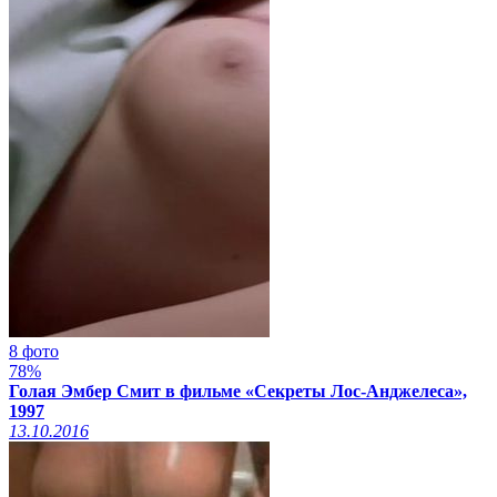
8 фото
78%
Голая Эмбер Смит в фильме «Секреты Лос-Анджелеса»,
1997
13.10.2016