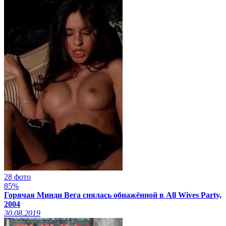
28 фото
85%
Горячая Минди Вега снялась обнажённой в All Wives Party,
2004
30.08.2019