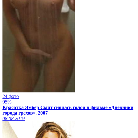
24 фото
95%
Красотка Эмбер Смит снялась голой в фильме «Дневники
города грехов», 2007
08.08.2019