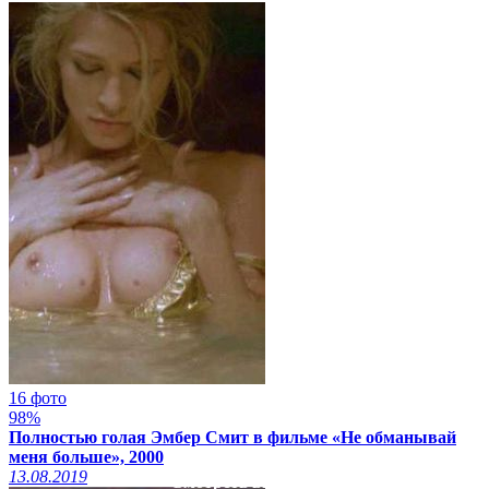
16 фото
98%
Полностью голая Эмбер Смит в фильме «Не обманывай
меня больше», 2000
13.08.2019
Смотреть видео на