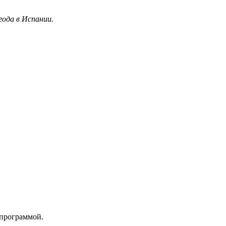
года в Испании.
 программой.