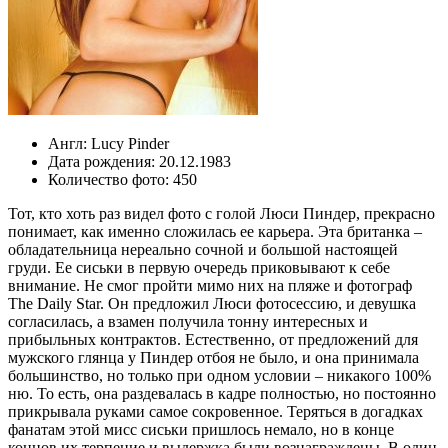
Англ:
Lucy Pinder
Дата рождения:
20.12.1983
Количество фото:
450
Тот, кто хоть раз видел фото с голой Люси Пиндер, прекрасно
понимает, как именно сложилась ее карьера. Эта британка –
обладательница нереально сочной и большой настоящей
груди. Ее сиськи в первую очередь приковывают к себе
внимание. Не смог пройти мимо них на пляже и фотограф
The Daily Star. Он предложил Люси фотосессию, и девушка
согласилась, а взамен получила тонну интересных и
прибыльных контрактов. Естественно, от предложений для
мужского глянца у Пиндер отбоя не было, и она принимала
большинство, но только при одном условии – никакого 100%
ню. То есть, она раздевалась в кадре полностью, но постоянно
прикрывала руками самое сокровенное. Теряться в догадках
фанатам этой мисс сиськи пришлось немало, но в конце
концов их терпение и выдержка были вознаграждены. В один