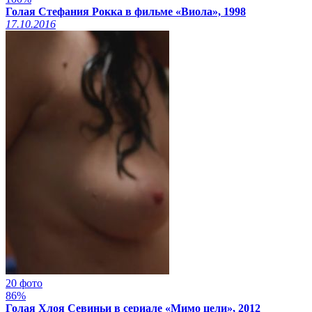
Голая Стефания Рокка в фильме «Виола», 1998
17.10.2016
20 фото
86%
Голая Хлоя Севиньи в сериале «Мимо цели», 2012