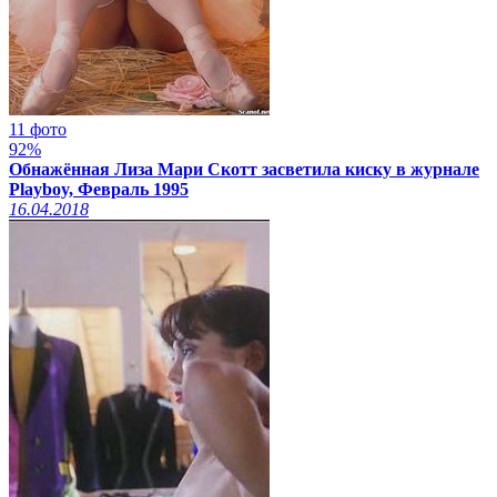
11 фото
92%
Обнажённая Лиза Мари Скотт засветила киску в журнале
Playboy, Февраль 1995
16.04.2018