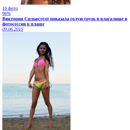
16 фото
96%
Виктория Сильвстедт показала голую грудь и влагалище в
фотосессии в плаще
09.06.2015