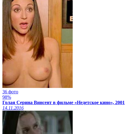
36 фото
98%
Голая Серина Винсент в фильме «Недетское кино», 2001
14.11.2016