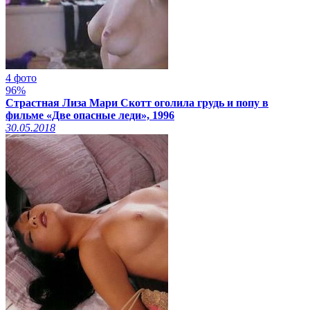
4 фото
96%
Страстная Лиза Мари Скотт оголила грудь и попу в
фильме «Две опасные леди», 1996
30.05.2018