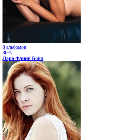
8 альбомов
80%
Лара Флинн Бойл