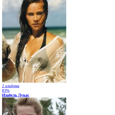
2 альбома
83%
Изабель Лукас