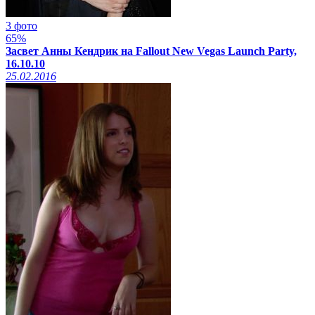
3 фото
65%
Засвет Анны Кендрик на Fallout New Vegas Launch Party,
16.10.10
25.02.2016