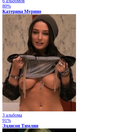
6 альбомов
80%
Катерина Мурино
3 альбома
91%
Эддисон Тимлин