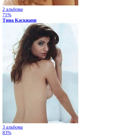
2 альбома
71%
Тина Каскиани
3 альбома
83%