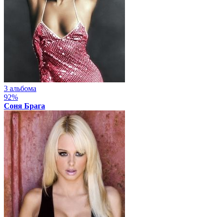
3 альбома
92%
Соня Брага