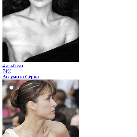
4 альбома
74%
Ассумпта Серна