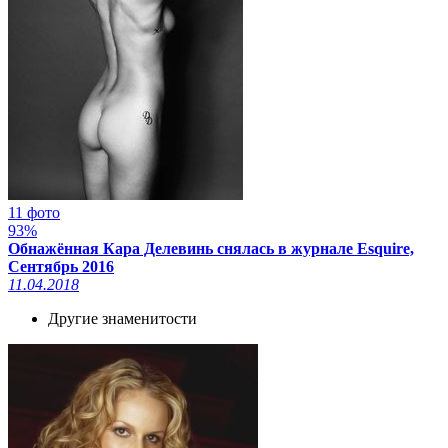
11 фото
93%
Обнажённая Кара Делевинь снялась в журнале Esquire,
Сентябрь 2016
11.04.2018
Другие знаменитости