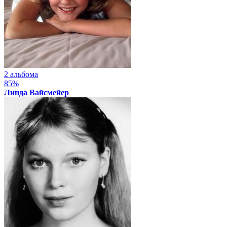
2 альбома
85%
Линда Вайсмейер