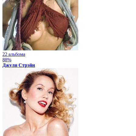
22 альбома
88%
Джули Стрэйн