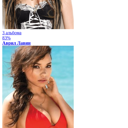
3 альбома
83%
Аврил Лавин