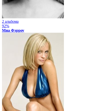
2 альбома
92%
Миа Фэрроу