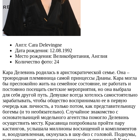
Англ:
Cara Delevingne
Дата рождения:
12.08.1992
Место рождения:
Великобритания
,
Англия
Количество фото:
24
Кара Делевинь родилась в аристократической семье. Она –
троюродная племянница самой принцессы Дианы. Кара могла
бы преспокойно жить на семейное состояние, не работать и
постоянно посещать светские мероприятия, но она выбрала
для себя другой путь. Девушке всегда хотелось самостоятельно
зарабатывать, чтобы общество воспринимало ее в первую
очередь как личность, а только потом, как представительницу
богемы (и то необязательно). Случайное знакомство с
основательницей модельного агентства помогло Делевинь
осуществить месту. Красавица попробовала пройти пару
кастингов, услышала миллионы восхищений и комплиментов
и, воодушевленная, окунулась в шоу-биз с головой. Подиумы,
вспышки камер, съемочные площадки, съемки голой Кары