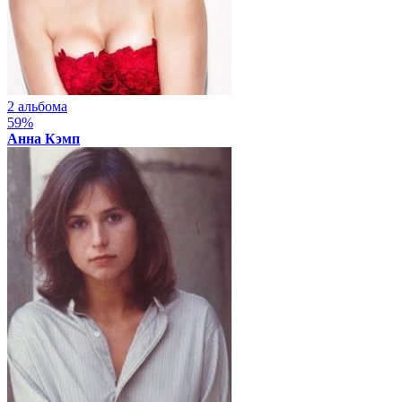
2 альбома
59%
Анна Кэмп