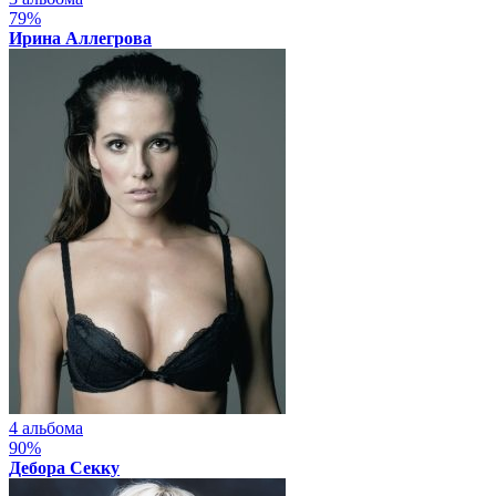
79%
Ирина Аллегрова
4 альбома
90%
Дебора Секку