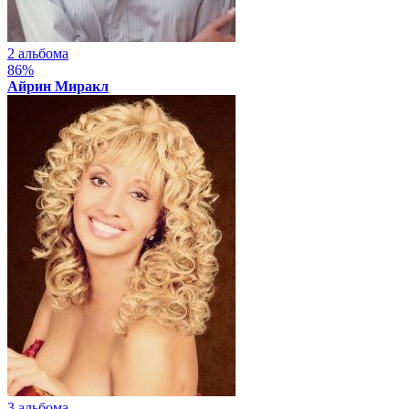
2 альбома
86%
Айрин Миракл
3 альбома