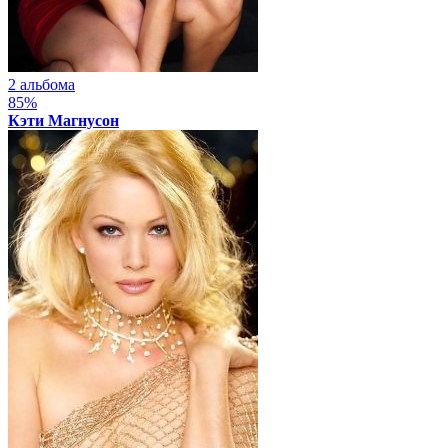
2 альбома
85%
Кэти Магнусон