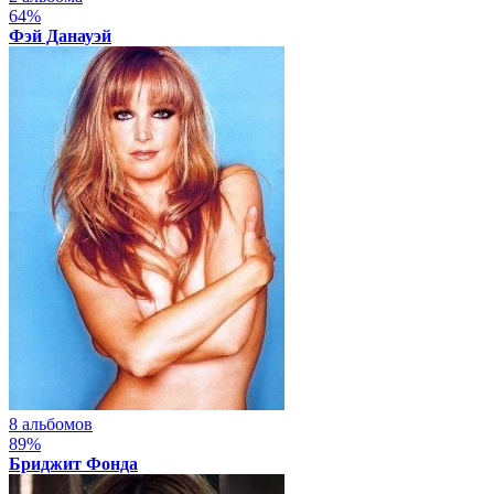
64%
Фэй Данауэй
8 альбомов
89%
Бриджит Фонда