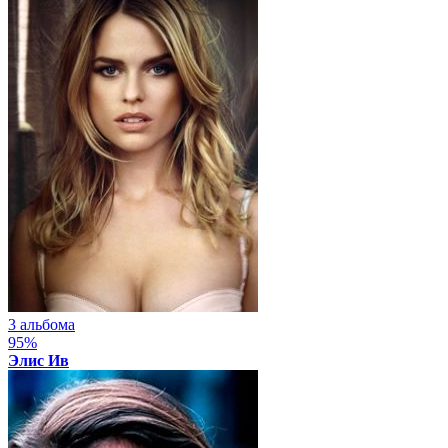
3 альбома
95%
Элис Ив