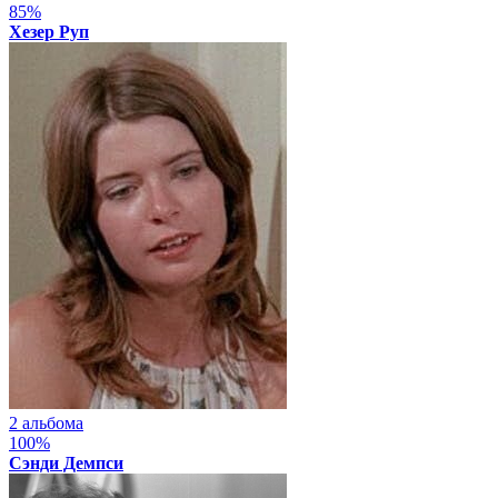
85%
Хезер Руп
2 альбома
100%
Сэнди Демпси