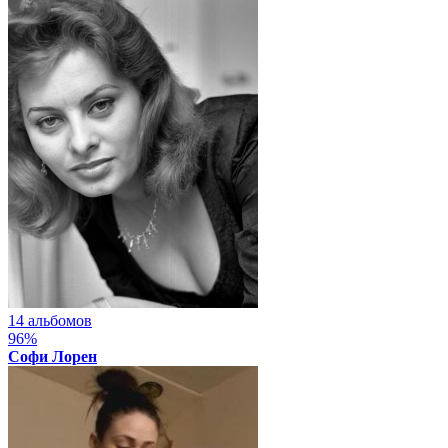
14 альбомов
96%
Софи Лорен