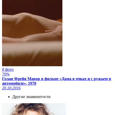
8 фото
70%
Голая Фрейя Мавор в фильме «Дама в очках и с ружьем в
автомобиле», 1970
20.10.2016
Другие знаменитости