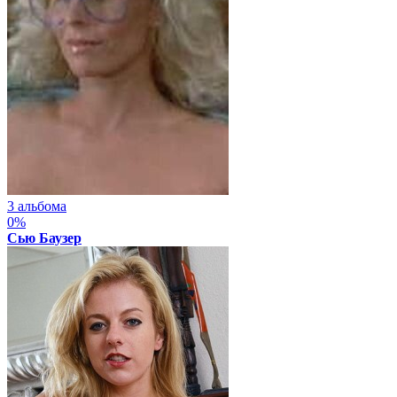
3 альбома
0%
Сью Баузер