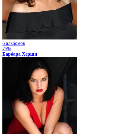
6 альбомов
75%
Барбара Херши