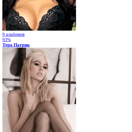
9 альбомов
93%
Тера Патрик