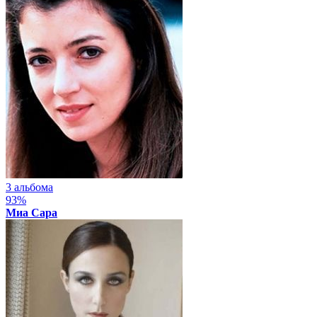
3 альбома
93%
Миа Сара