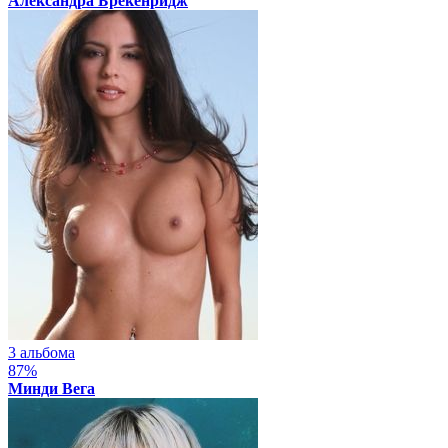
Александра Брекенридж
3 альбома
87%
Минди Вега