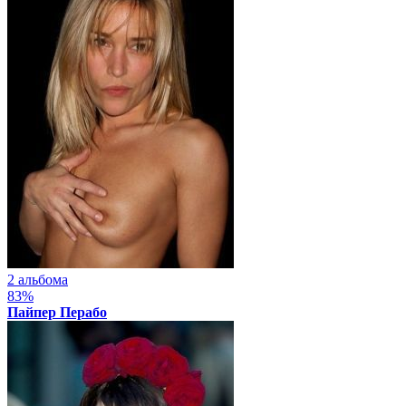
2 альбома
83%
Пайпер Перабо