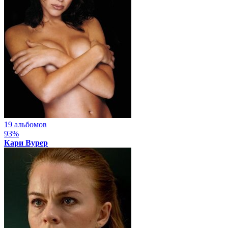
19 альбомов
93%
Кари Вурер