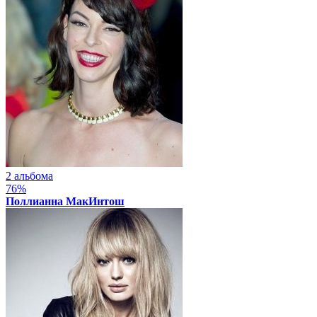
2 альбома
76%
Поллианна МакИнтош