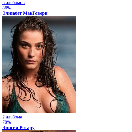
5 альбомов
86%
Элизабет МакГоверн
2 альбома
78%
Элисия Ротару