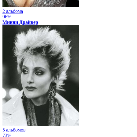
2 альбома
96%
Минни Драйвер
5 альбомов
73%