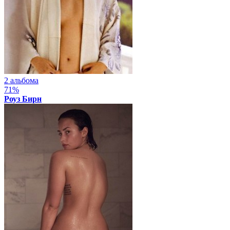
2 альбома
71%
Роуз Бирн