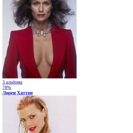
3 альбома
78%
Лорен Хаттон