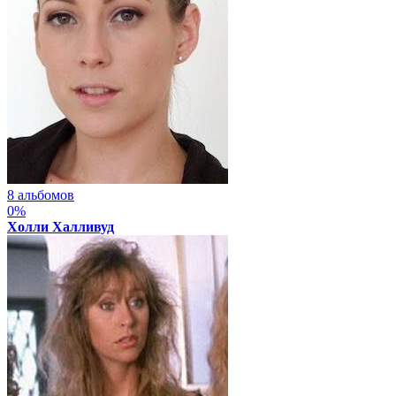
8 альбомов
0%
Холли Халливуд