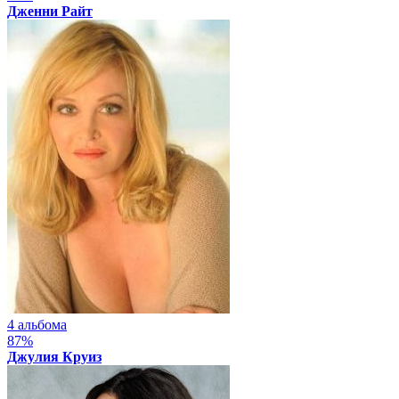
Дженни Райт
4 альбома
87%
Джулия Круиз