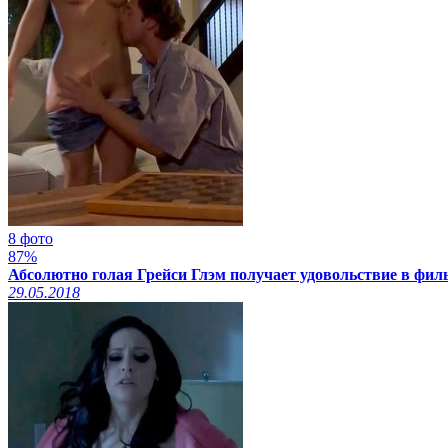
8 фото
87%
Абсолютно голая Грейси Глэм получает удовольствие в фильме
29.05.2018