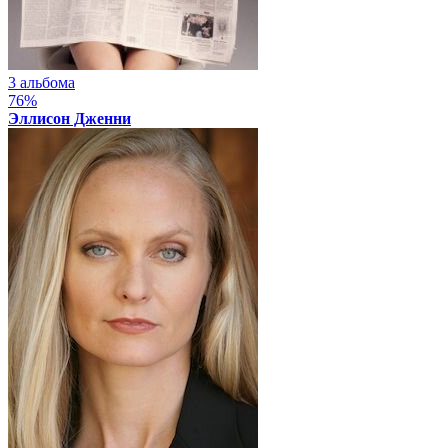
3 альбома
76%
Эллисон Дженни