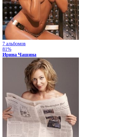
7 альбомов
81%
Ирина Чащина