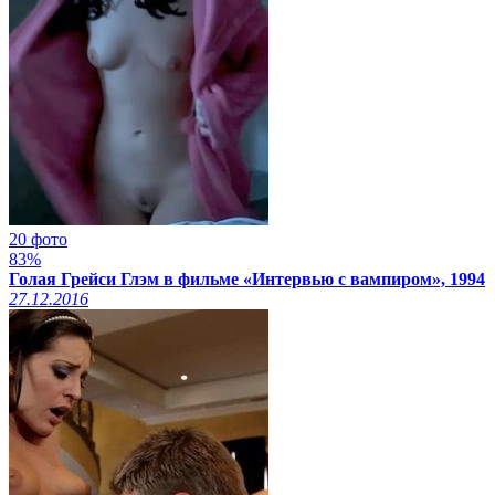
20 фото
83%
Голая Грейси Глэм в фильме «Интервью с вампиром», 1994
27.12.2016