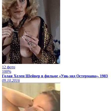
12 фото
100%
Голая Хелен Шейвер в фильме «Уик-энд Остермана», 1983
09.10.2016