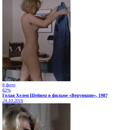
8 фото
82%
Голая Хелен Шейвер в фильме «Верующие», 1987
24.10.2016