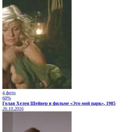
4 фото
60%
Голая Хелен Шейвер в фильме «Это мой парк», 1985
26.10.2016