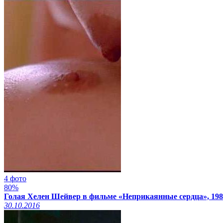
4 фото
80%
Голая Хелен Шейвер в фильме «Неприкаянные сердца», 198
30.10.2016