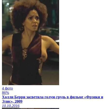
4 фото
86%
Холли Берри засветила голую грудь в фильме «Фрэнки и
Элис», 2009
10.10.2016