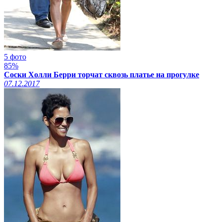
5 фото
85%
Соски Холли Берри торчат сквозь платье на прогулке
07.12.2017