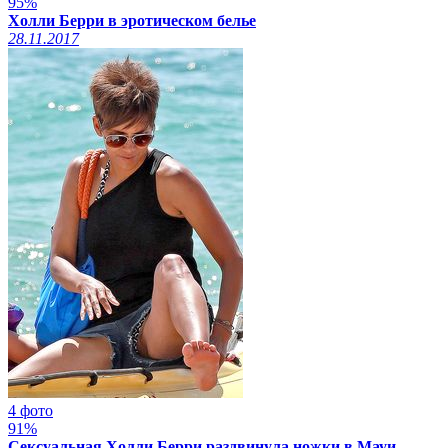
95%
Холли Берри в эротическом белье
28.11.2017
4 фото
91%
Сексуальная Холли Берри раздвинула ножки в Мауи,