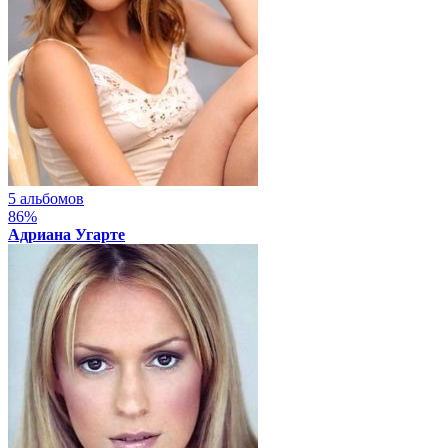
5 альбомов
86%
Адриана Угарте