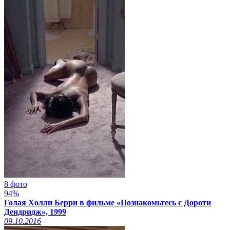
8 фото
94%
Голая Холли Берри в фильме «Познакомьтесь с Дороти
Дендридж», 1999
09.10.2016