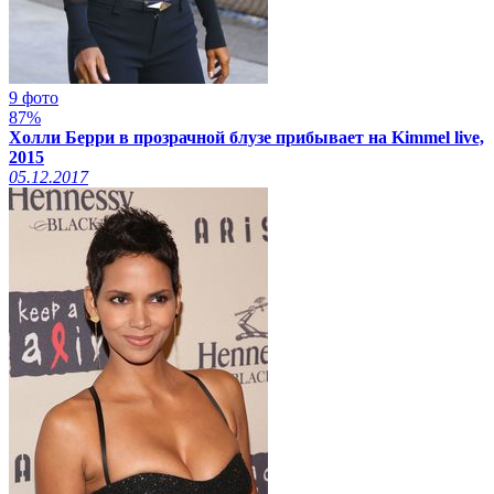
9 фото
87%
Холли Берри в прозрачной блузе прибывает на Kimmel live,
2015
05.12.2017