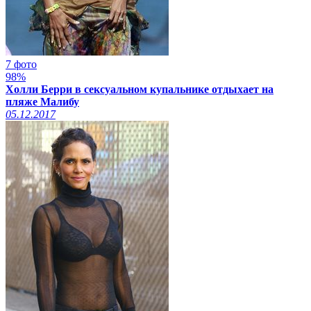
7 фото
98%
Холли Берри в сексуальном купальнике отдыхает на
пляже Малибу
05.12.2017