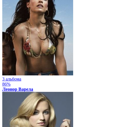
3 альбома
86%
Леонор Варела