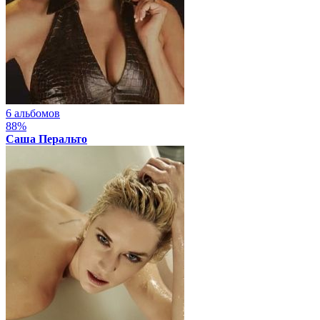
6 альбомов
88%
Саша Перальто