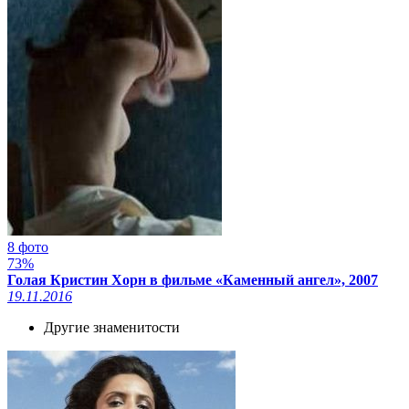
8 фото
73%
Голая Кристин Хорн в фильме «Каменный ангел», 2007
19.11.2016
Другие знаменитости