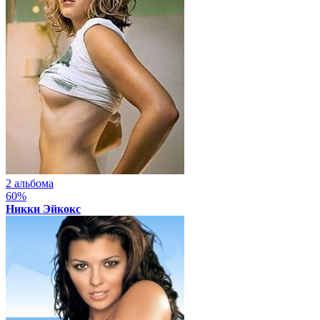
2 альбома
60%
Никки Эйкокс