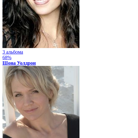
3 альбома
68%
Шона Уолдрон