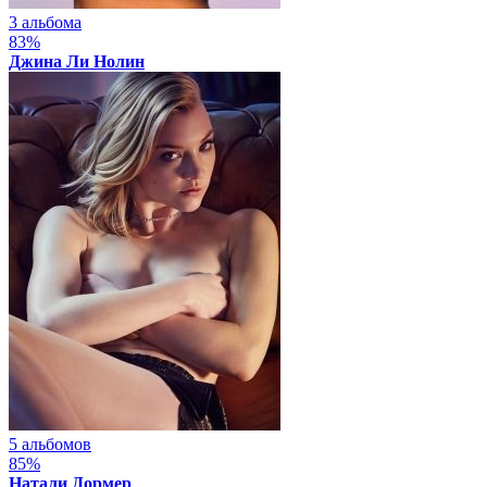
3 альбома
83%
Джина Ли Нолин
5 альбомов
85%
Натали Дормер