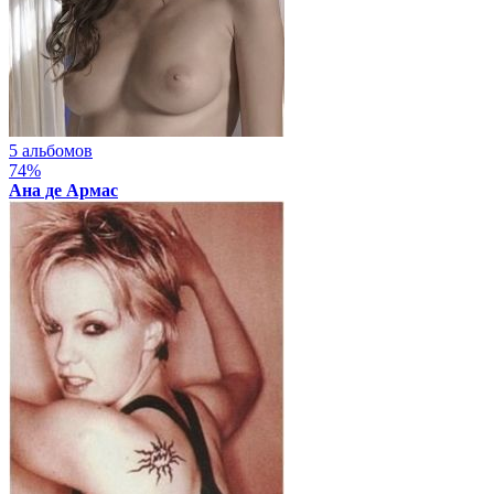
5 альбомов
74%
Ана де Армас