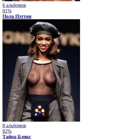
6 альбомов
81%
Пола Пэттон
8 альбомов
82%
Тайра Бэнкс