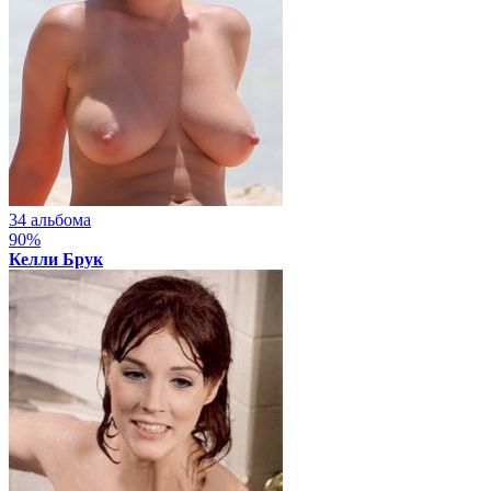
34 альбома
90%
Келли Брук