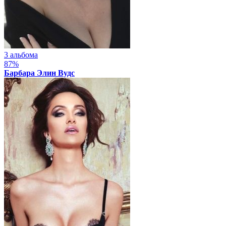
3 альбома
87%
Барбара Элин Вудс