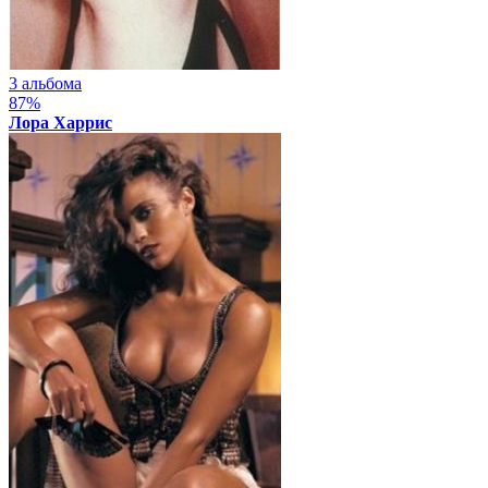
3 альбома
87%
Лора Харрис