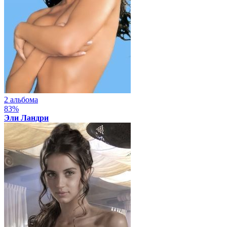
2 альбома
83%
Эли Ландри