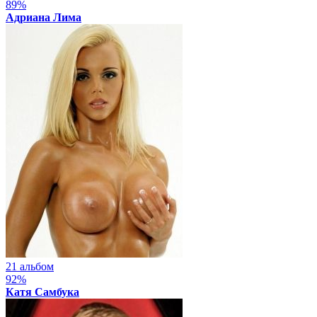
89%
Адриана Лима
21 альбом
92%
Катя Самбука