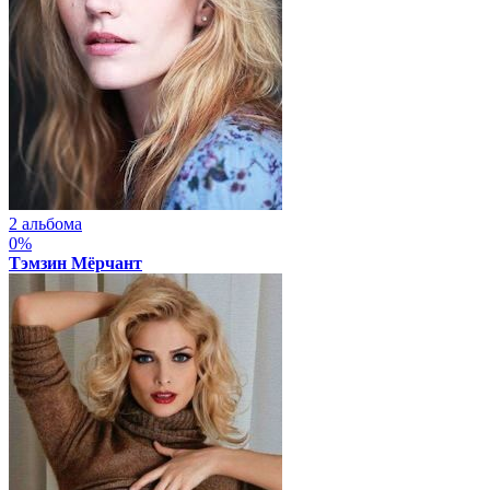
2 альбома
0%
Тэмзин Мёрчант