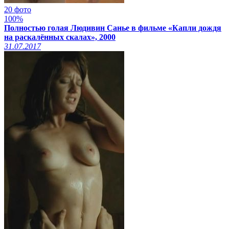
20 фото
100%
Полностью голая Людивин Санье в фильме «Капли дождя
на раскалённых скалах», 2000
31.07.2017