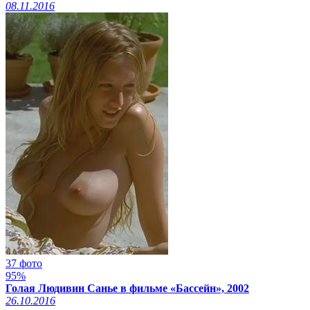
08.11.2016
37 фото
95%
Голая Людивин Санье в фильме «Бассейн», 2002
26.10.2016