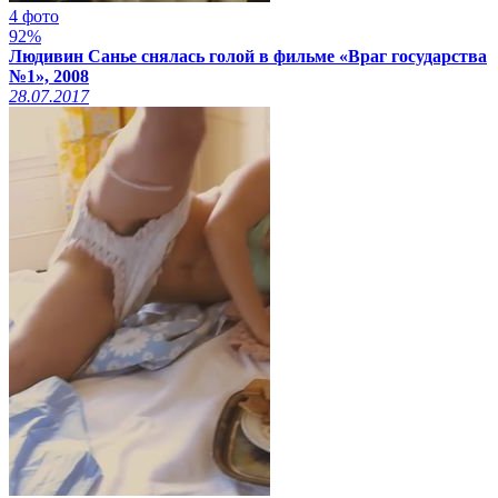
4 фото
92%
Людивин Санье снялась голой в фильме «Враг государства
№1», 2008
28.07.2017