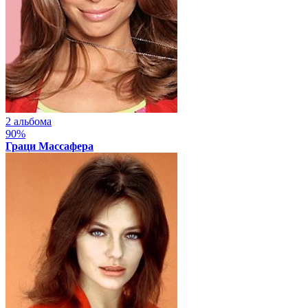
2 альбома
90%
Граци Массафера