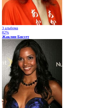
3 альбома
82%
Жаклин Биссет