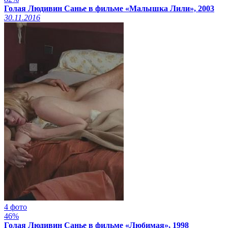
Голая Людивин Санье в фильме «Малышка Лили», 2003
30.11.2016
4 фото
46%
Голая Людивин Санье в фильме «Любимая», 1998