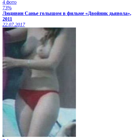
4 фото
73%
Людивин Санье голышом в фильме «Двойник дьявола»,
2011
22.07.2017