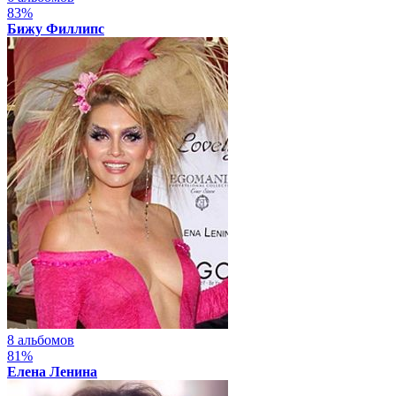
83%
Бижу Филлипс
8 альбомов
81%
Елена Ленина