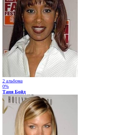
2 альбома
0%
Таня Бойд