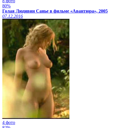
8 фото
80%
Голая Людивин Санье в фильме «Авантюра», 2005
07.12.2016
4 фото
82%