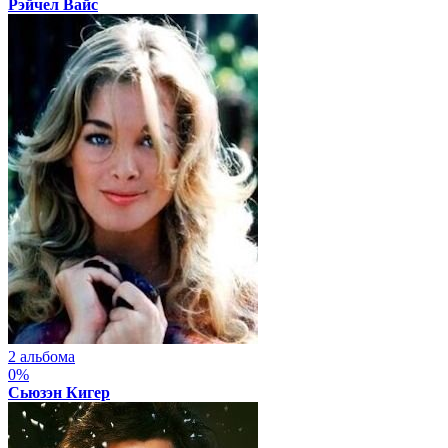
Рэйчел Вайс
2 альбома
0%
Сьюзэн Кигер