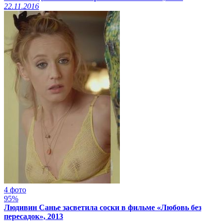
22.11.2016
4 фото
95%
Людивин Санье засветила соски в фильме «Любовь без
пересадок», 2013