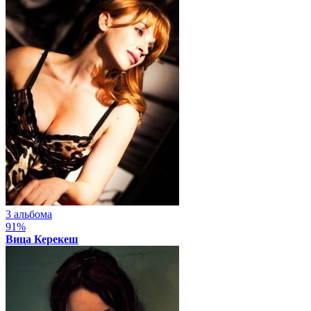
3 альбома
91%
Вица Керекеш