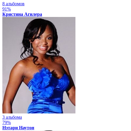
8 альбомов
91%
Кристина Агилера
3 альбома
79%
Нэтари Наутон