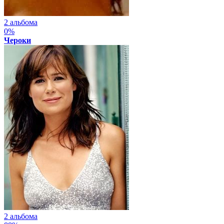
2 альбома
0%
Чероки
2 альбома