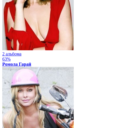
2 альбома
63%
Ромола Гарай