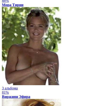
88%
Мора Тирни
3 альбома
81%
Виржини Эфира