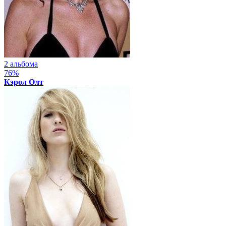
2 альбома
76%
Кэрол Олт