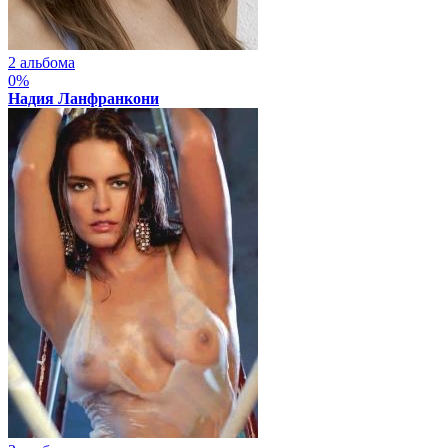
2 альбома
0%
Надия Ланфранкони