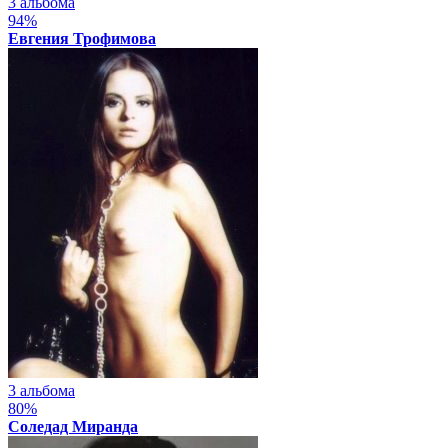
3 альбома
94%
Евгения Трофимова
3 альбома
80%
Соледад Миранда