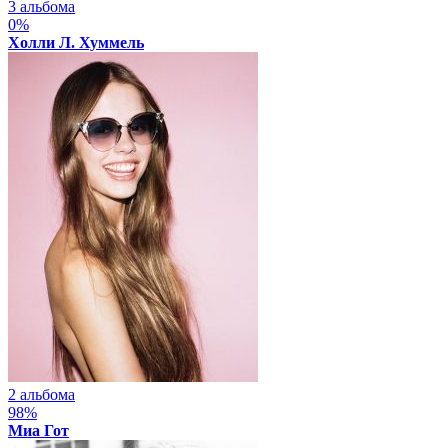
3 альбома
0%
Холли Л. Хуммель
2 альбома
98%
Миа Гот