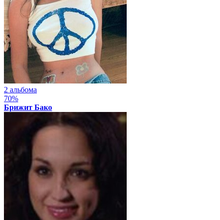
2 альбома
70%
Брижит Бако