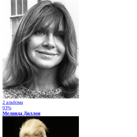
2 альбома
93%
Мелинда Диллон