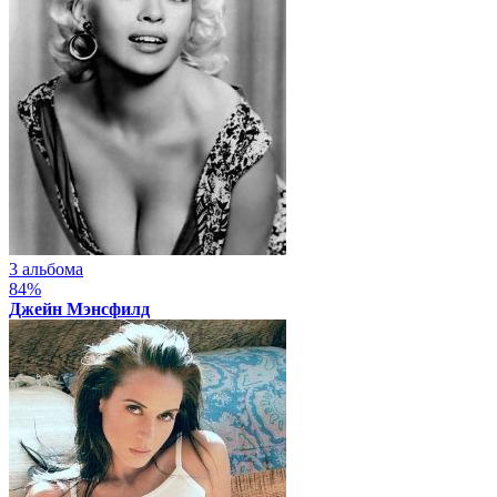
3 альбома
84%
Джейн Мэнсфилд