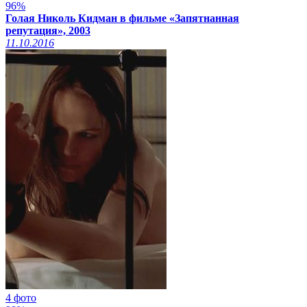
96%
Голая Николь Кидман в фильме «Запятнанная
репутация», 2003
11.10.2016
4 фото