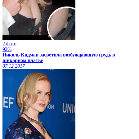
2 фото
92%
Николь Кидман засветила возбуждающую грудь в
шикарном платье
07.12.2017