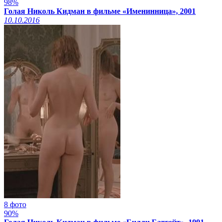
98%
Голая Николь Кидман в фильме «Именинница», 2001
10.10.2016
8 фото
90%