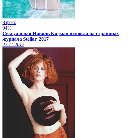
8 фото
94%
Сексуальная Николь Кидман взмокла на страницах
журнала Stellar, 2017
27.11.2017