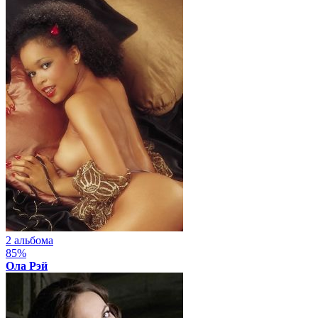
2 альбома
85%
Ола Рэй