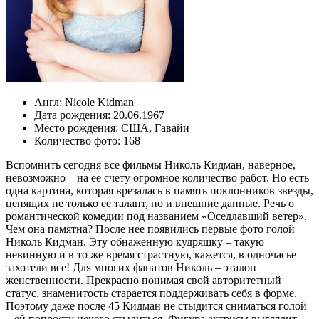
Англ:
Nicole Kidman
Дата рождения:
20.06.1967
Место рождения:
США
,
Гавайи
Количество фото:
168
Вспомнить сегодня все фильмы Николь Кидман, наверное,
невозможно – на ее счету огромное количество работ. Но есть
одна картина, которая врезалась в память поклонников звезды,
ценящих не только ее талант, но и внешние данные. Речь о
романтической комедии под названием «Оседлавший ветер».
Чем она памятна? После нее появились первые фото голой
Николь Кидман. Эту обнаженную кудряшку – такую
невинную и в то же время страстную, кажется, в одночасье
захотели все! Для многих фанатов Николь – эталон
женственности. Прекрасно понимая свой авторитетный
статус, знаменитость старается поддерживать себя в форме.
Поэтому даже после 45 Кидман не стыдится сниматься голой
– ей попросту нечего стыдиться. Фигура актрисы выглядит