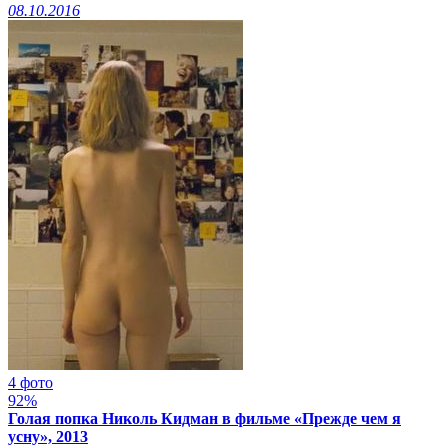
08.10.2016
4 фото
92%
Голая попка Николь Кидман в фильме «Прежде чем я
усну», 2013