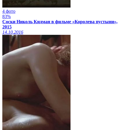
4 фото
83%
Соски Николь Кидман в фильме «Королева пустыни»,
2015
14.10.2016