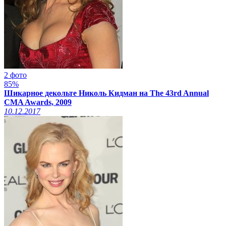
2 фото
85%
Шикарное декольте Николь Кидман на The 43rd Annual
CMA Awards, 2009
10.12.2017