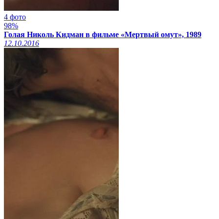
4 фото
98%
Голая Николь Кидман в фильме «Мертвый омут», 1989
12.10.2016