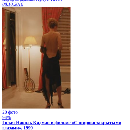
08.10.2016
20 фото
94%
Голая Николь Кидман в фильме «С широко закрытыми
глазами», 1999