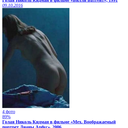
Голая Николь Кидман в фильме «Билли Батгейт», 1991
09.10.2016
4 фото
89%
Голая Николь Кидман в фильме «Мех. Воображаемый
портрет Дианы Арбус», 2006