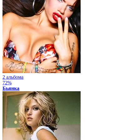
2 альбома
72%
Бьянка