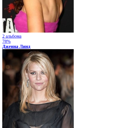
2 альбома
78%
Дженна Линд