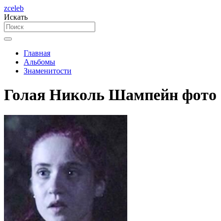
zceleb
Искать
Главная
Альбомы
Знаменитости
Голая Николь Шампейн фото