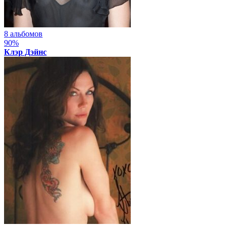
8 альбомов
90%
Клэр Дэйнс