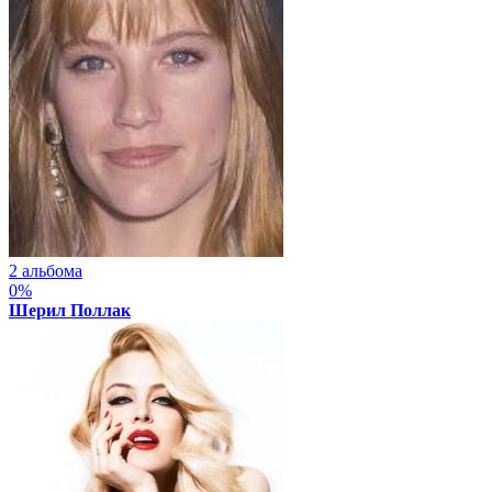
2 альбома
0%
Шерил Поллак