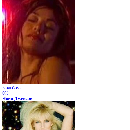
3 альбома
0%
Чона Джейсон