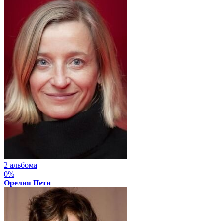
2 альбома
0%
Орелия Пети