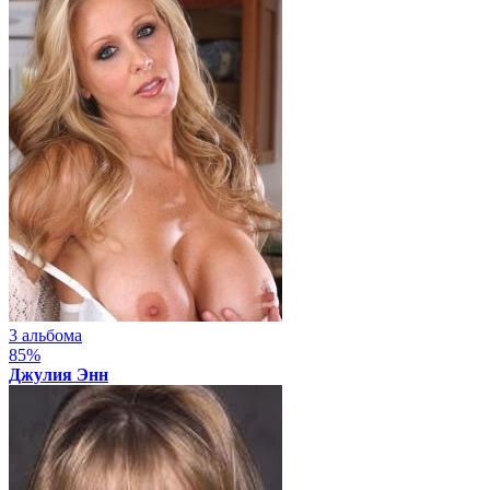
3 альбома
85%
Джулия Энн