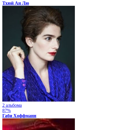
Тхюй Ан Лю
2 альбома
87%
Габи Хоффманн