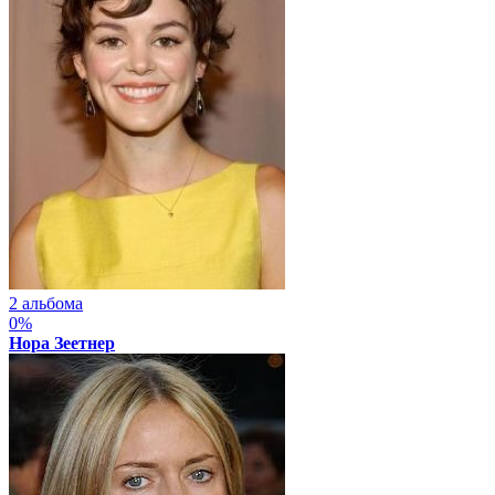
2 альбома
0%
Нора Зеетнер