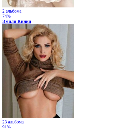
2 альбома
74%
Эмили Кинни
23 альбома
91%