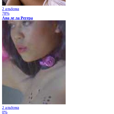
2 альбома
78%
Ана де ла Регера
2 альбома
0%