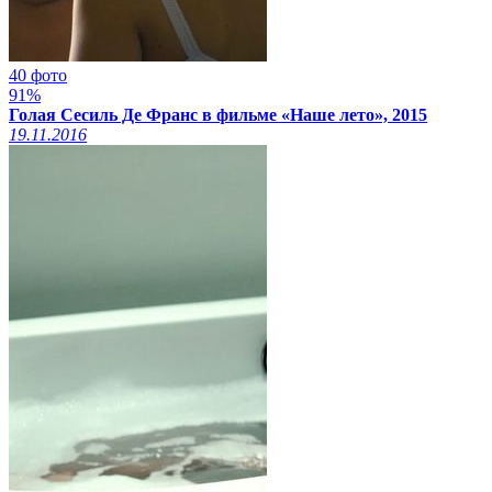
40 фото
91%
Голая Сесиль Де Франс в фильме «Наше лето», 2015
19.11.2016