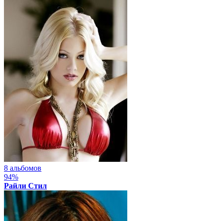
8 альбомов
94%
Райли Стил