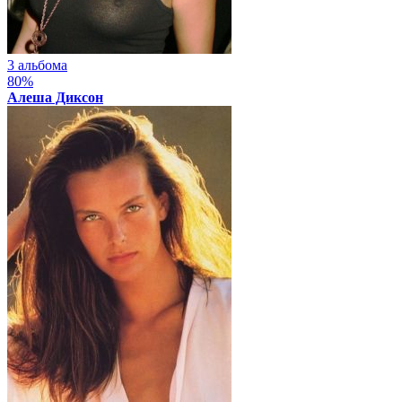
3 альбома
80%
Алеша Диксон