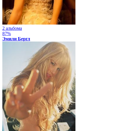
2 альбома
87%
Эмили Бергл