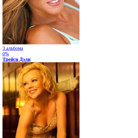
3 альбома
0%
Трейси Дэли