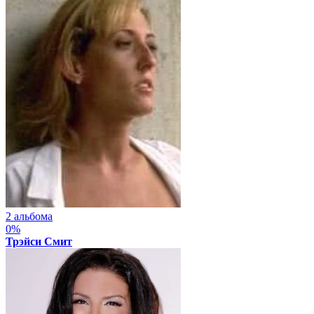
2 альбома
0%
Трэйси Смит