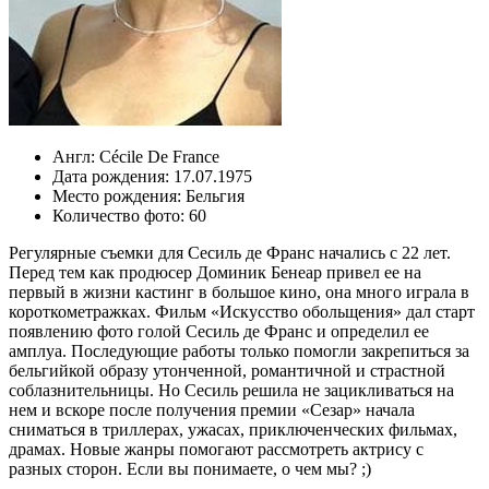
Англ:
Cécile De France
Дата рождения:
17.07.1975
Место рождения:
Бельгия
Количество фото:
60
Регулярные съемки для Сесиль де Франс начались с 22 лет.
Перед тем как продюсер Доминик Бенеар привел ее на
первый в жизни кастинг в большое кино, она много играла в
короткометражках. Фильм «Искусство обольщения» дал старт
появлению фото голой Сесиль де Франс и определил ее
амплуа. Последующие работы только помогли закрепиться за
бельгийкой образу утонченной, романтичной и страстной
соблазнительницы. Но Сесиль решила не зацикливаться на
нем и вскоре после получения премии «Сезар» начала
сниматься в триллерах, ужасах, приключенческих фильмах,
драмах. Новые жанры помогают рассмотреть актрису с
разных сторон. Если вы понимаете, о чем мы? ;)