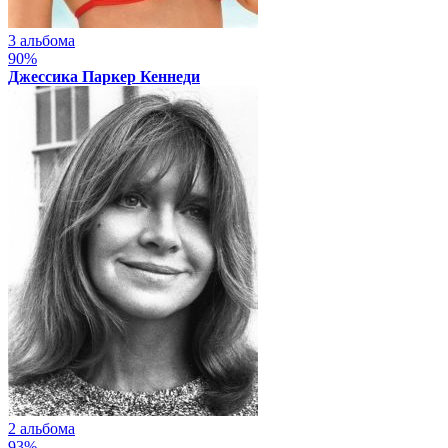
3 альбома
90%
Джессика Паркер Кеннеди
2 альбома
93%