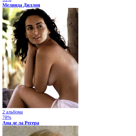
Мелинда Диллон
2 альбома
78%
Ана де ла Регера