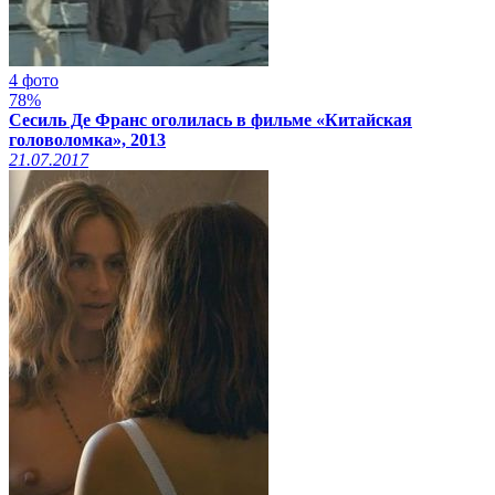
4 фото
78%
Сесиль Де Франс оголилась в фильме «Китайская
головоломка», 2013
21.07.2017