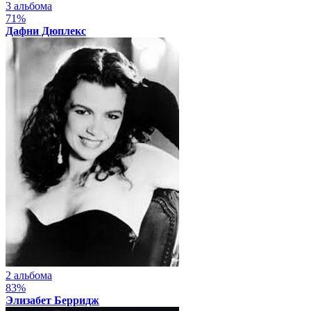
3 альбома
71%
Дафни Дюплекс
2 альбома
83%
Элизабет Берридж