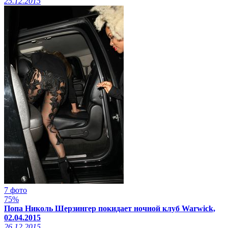
25.12.2015
7 фото
75%
Попа Николь Шерзингер покидает ночной клуб Warwick,
02.04.2015
26.12.2015