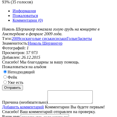
93% (35 голосов)
Информация
Пожаловаться
Комментарии (0)
Николь Шерзингер показала голую грудь на концерте в
Амстердаме в феврале 2009 года.
Тэги:
2009
соски
голые сиськи
сиськи
Голые
Засветы
Знаменитость:
Николь Шерзингер
Фотографий:
1
Просмотров:
57 973
Добавлен:
26.12.2015
Спасибо! Мы благодарны за вашу помощь.
Пожаловаться на альбом
Неподходящий
Фейк
Уже есть
Причина (необязательно)
Добавить комментарий
Комментарии
Вы будете первым!
Спасибо! Ваш комментарий отправлен на проверку.
Ваше имя