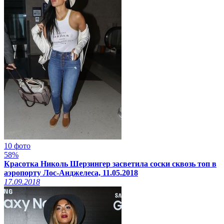
10 фото
58%
Красотка Николь Шерзингер засветила соски сквозь топ в
аэропорту Лос-Анджелеса, 11.05.2018
17.09.2018