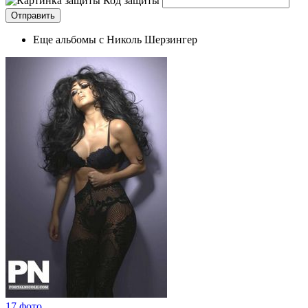
Код защиты
Еще альбомы с Николь Шерзингер
17 фото