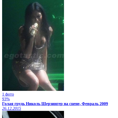
1 фото
93%
Голая грудь Николь Шерзингер на сцене, Февраль 2009
26.12.2015