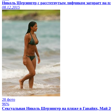
Николь Шерзингер с расстегнутым лифчиком загорает на пл
08.12.2015
28 фото
96%
Сексуальная Николь Шерзингер на пляже в Гавайях, Май 2