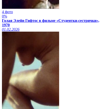
4 фото
0%
Голая Элейн Гифтос в фильме «Студентки-сестрички»,
1970
01.02.2026