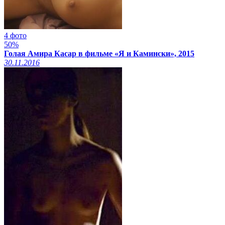
4 фото
50%
Голая Амира Касар в фильме «Я и Камински», 2015
30.11.2016