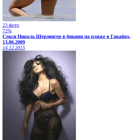
23 фото
72%
Секси Николь Шерзингер в бикини на пляже в Гавайях,
13.06.2009
14.12.2015