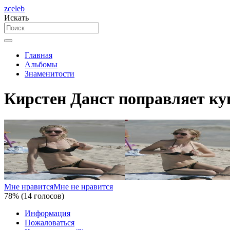
zceleb
Искать
Главная
Альбомы
Знаменитости
Кирстен Данст поправляет ку
Мне нравится
Мне не нравится
78% (14 голосов)
Информация
Пожаловаться