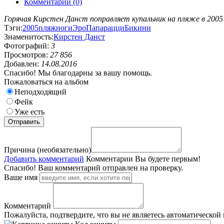
Комментарии (0)
Горячая Кирстен Данст поправляет купальник на пляже в 2005 
Тэги:
2005
пляж
ноги
Эро
Папарацци
Бикини
Знаменитость:
Кирстен Данст
Фотографий:
3
Просмотров:
27 856
Добавлен:
14.08.2016
Спасибо! Мы благодарны за вашу помощь.
Пожаловаться на альбом
Неподходящий
Фейк
Уже есть
Причина (необязательно)
Добавить комментарий
Комментарии
Вы будете первым!
Спасибо! Ваш комментарий отправлен на проверку.
Ваше имя
Комментарий
Пожалуйста, подтвердите, что вы не являетесь автоматической