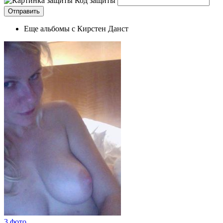
Код защиты
Еще альбомы с Кирстен Данст
3 фото