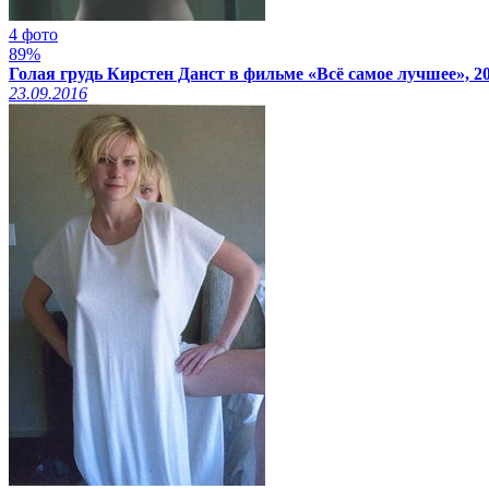
4 фото
89%
Голая грудь Кирстен Данст в фильме «Всё самое лучшее», 2
23.09.2016