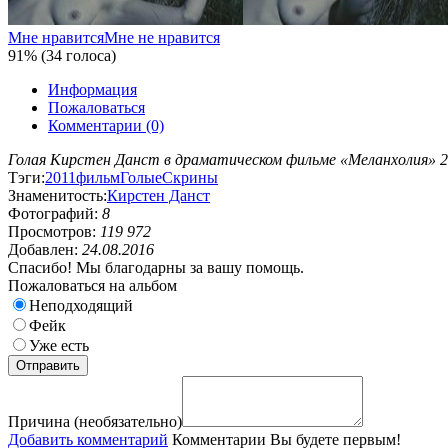
Мне нравится
Мне не нравится
91% (34 голоса)
Информация
Пожаловаться
Комментарии (0)
Голая Кирстен Данст в драматическом фильме «Меланхолия» 2
Тэги:
2011
фильм
Голые
Скрины
Знаменитость:
Кирстен Данст
Фотографий:
8
Просмотров:
119 972
Добавлен:
24.08.2016
Спасибо! Мы благодарны за вашу помощь.
Пожаловаться на альбом
Неподходящий
Фейк
Уже есть
Причина (необязательно)
Добавить комментарий
Комментарии
Вы будете первым!