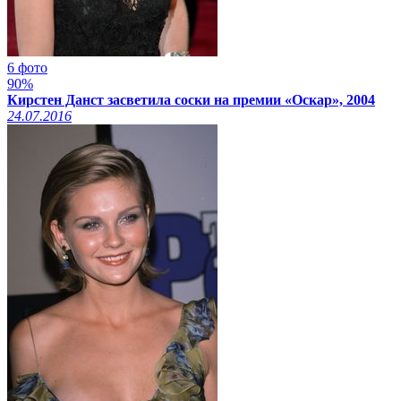
6 фото
90%
Кирстен Данст засветила соски на премии «Оскар», 2004
24.07.2016