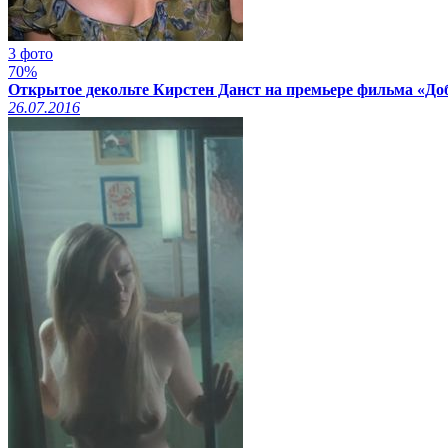
3 фото
70%
Открытое декольте Кирстен Данст на премьере фильма «Доб
26.07.2016