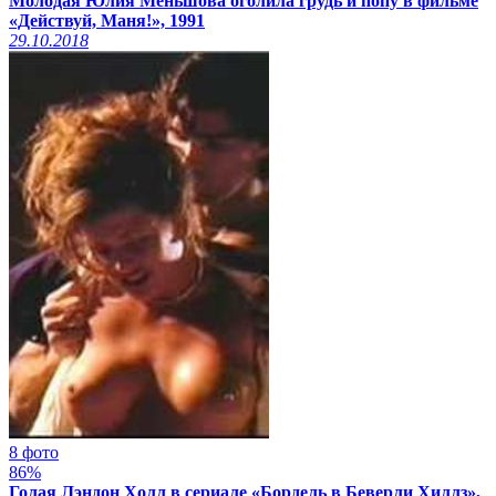
Молодая Юлия Меньшова оголила грудь и попу в фильме
«Действуй, Маня!», 1991
29.10.2018
8 фото
86%
Голая Лэндон Холл в сериале «Бордель в Беверли Хиллз»,