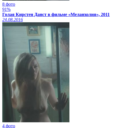
8 фото
91%
Голая Кирстен Данст в фильме «Меланхолия», 2011
24.08.2016
4 фото