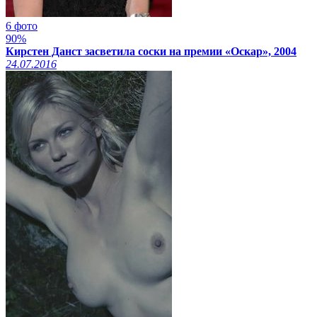
6 фото
90%
Кирстен Данст засветила соски на премии «Оскар», 2004
24.07.2016