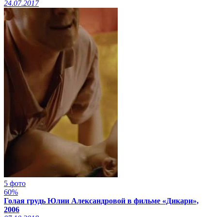
24.07.2017
5 фото
60%
Голая грудь Юлии Александровой в фильме «Дикари»,
2006