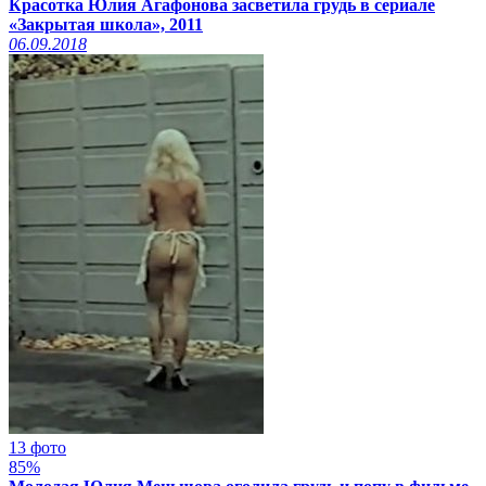
Красотка Юлия Агафонова засветила грудь в сериале
«Закрытая школа», 2011
06.09.2018
13 фото
85%