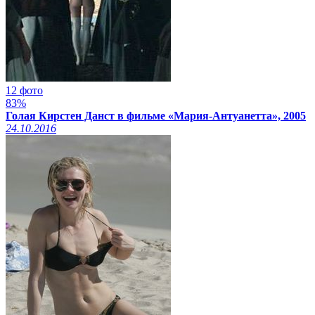
12 фото
83%
Голая Кирстен Данст в фильме «Мария-Антуанетта», 2005
24.10.2016