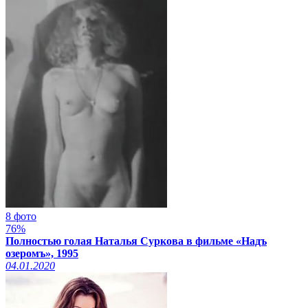
8 фото
76%
Полностью голая Наталья Суркова в фильме «Надъ
озеромъ», 1995
04.01.2020