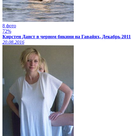
8 фото
72%
Кирстен Данст в черном бикини на Гавайях, Декабрь 2011
20.08.2016