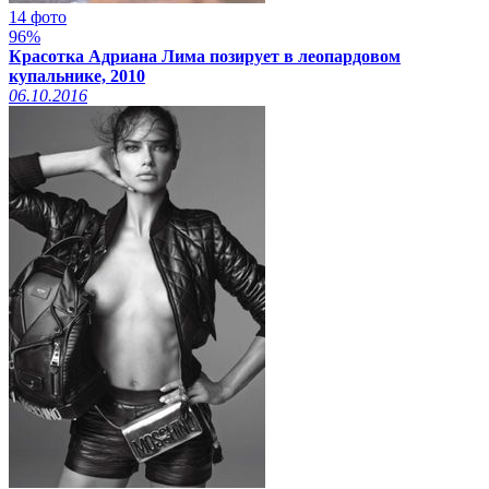
14 фото
96%
Красотка Адриана Лима позирует в леопардовом
купальнике, 2010
06.10.2016