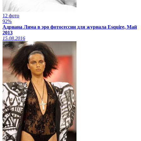
12 фото
92%
Адриана Лима в эро фотосессии для журнала Esquire, Май
2013
15.08.2016