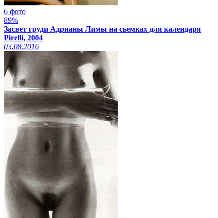
6 фото
89%
Засвет груди Адрианы Лимы на сьемках для календаря
Pirelli, 2004
03.08.2016