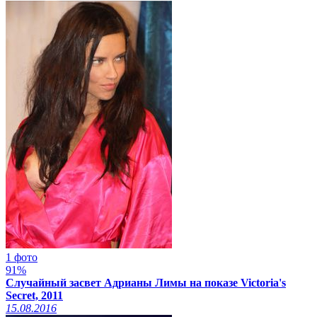
1 фото
91%
Случайный засвет Адрианы Лимы на показе Victoria's
Secret, 2011
15.08.2016