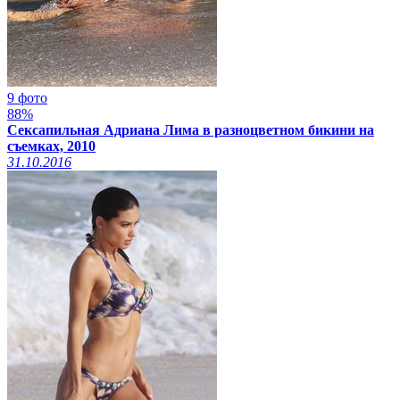
9 фото
88%
Сексапильная Адриана Лима в разноцветном бикини на
съемках, 2010
31.10.2016