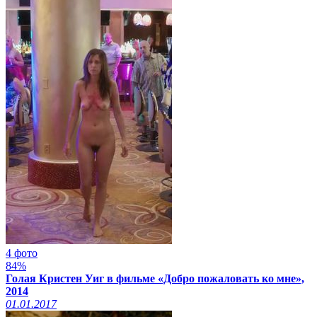
4 фото
84%
Голая Кристен Уиг в фильме «Добро пожаловать ко мне»,
2014
01.01.2017