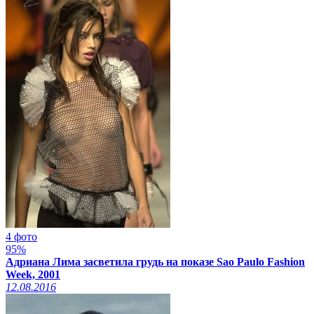
4 фото
95%
Адриана Лима засветила грудь на показе Sao Paulo Fashion
Week, 2001
12.08.2016