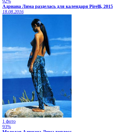
92%
Адриана Лима разделась для календаря Pirelli, 2015
18.08.2016
1 фото
93%
Молодая Адриана Лима топлесс