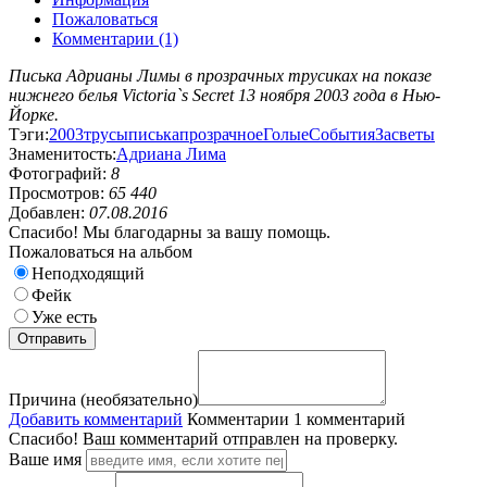
Пожаловаться
Комментарии (1)
Писька Адрианы Лимы в прозрачных трусиках на показе
нижнего белья Victoria`s Secret 13 ноября 2003 года в Нью-
Йорке.
Тэги:
2003
трусы
писька
прозрачное
Голые
События
Засветы
Знаменитость:
Адриана Лима
Фотографий:
8
Просмотров:
65 440
Добавлен:
07.08.2016
Спасибо! Мы благодарны за вашу помощь.
Пожаловаться на альбом
Неподходящий
Фейк
Уже есть
Причина (необязательно)
Добавить комментарий
Комментарии
1 комментарий
Спасибо! Ваш комментарий отправлен на проверку.
Ваше имя