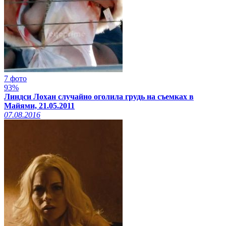
7 фото
93%
Линдси Лохан случайно оголила грудь на съемках в
Майями, 21.05.2011
07.08.2016