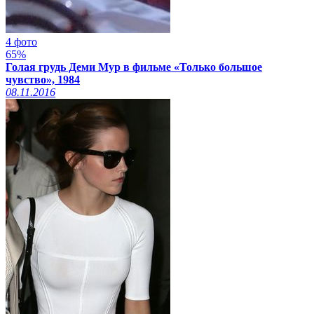
4 фото
65%
Голая грудь Деми Мур в фильме «Только большое
чувство», 1984
08.11.2016