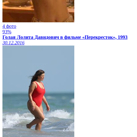
4 фото
93%
Голая Лолита Давидович в фильме «Перекресток», 1993
30.12.2016