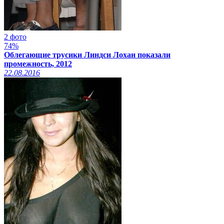
2 фото
74%
Облегающие трусики Линдси Лохан показали
промежность, 2012
22.08.2016