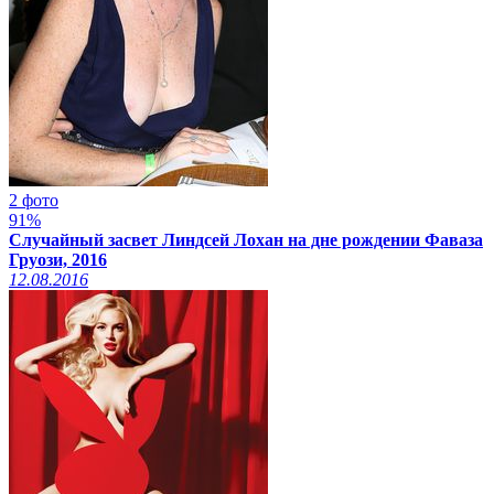
2 фото
91%
Случайный засвет Линдсей Лохан на дне рождении Фаваза
Груози, 2016
12.08.2016