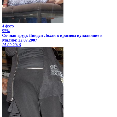
4 фото
95%
Сочная грудь Линдси Лохан в красном купальнике в
Малибу, 22.07.2007
25.09.2016