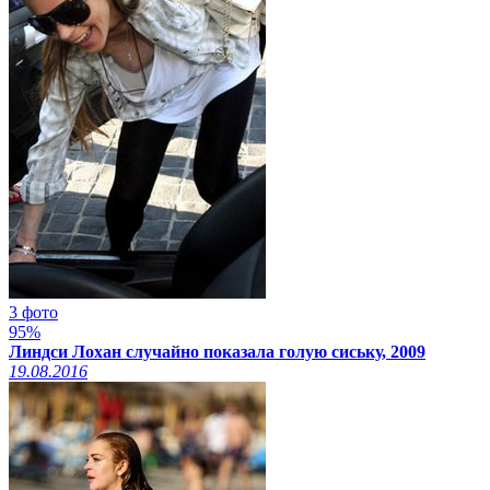
3 фото
95%
Линдси Лохан случайно показала голую сиську, 2009
19.08.2016