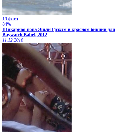
19 фото
84%
Шикарная попа Эшли Грэхэм в красном бикини для
Baywatch Babe!, 2012
11.12.2018