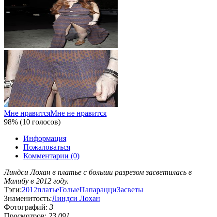
Мне нравится
Мне не нравится
98% (10 голосов)
Информация
Пожаловаться
Комментарии (0)
Линдси Лохан в платье с больши разрезом засветилась в
Малибу в 2012 году.
Тэги:
2012
платье
Голые
Папарацци
Засветы
Знаменитость:
Линдси Лохан
Фотографий:
3
Просмотров:
23 091