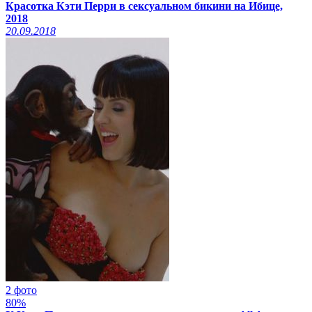
Красотка Кэти Перри в сексуальном бикини на Ибице,
2018
20.09.2018
2 фото
80%