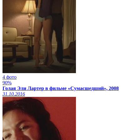
4 фото
90%
Голая Эли Лартер в фильме «Сумасшедший», 2008
31.10.2016