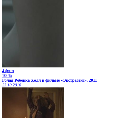
4 фото
100%
Голая Ребекка Холл в фильме «Экстрасенс», 2011
23.10.2016