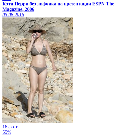
Кэти Перри без лифчика на презентации ESPN The
Magazine, 2006
05.08.2016
16 фото
55%