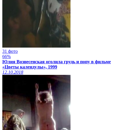
31 фото
66%
Юлия Вознесенская оголила грудь и попу в фильме
«Цветы календулы», 1999
12.10.2018